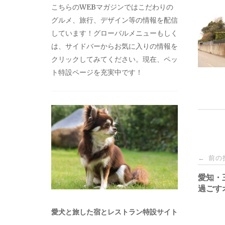
こちらのWEBマガジンではこだわりの
グルメ、旅行、デザイン等の情報を配信
しています！グローバルメニューもしく
は、サイドバーからお気に入りの情報を
クリックしてみてください。現在、ペッ
ト特設ページを充実中です！
投
前の
←
稿
愛知・
過ごす
ナ
愛犬と旅した宿とレストラン特設サイト