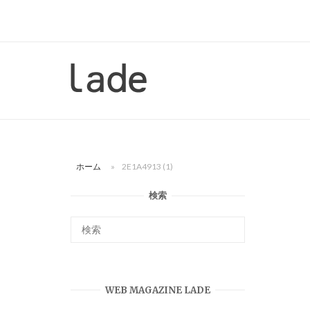
コ
ン
テ
ン
ホ
ツ
ー
へ
ム
ス
キ
ッ
ホーム
»
2E1A4913 (1)
プ
検索
WEB MAGAZINE LADE