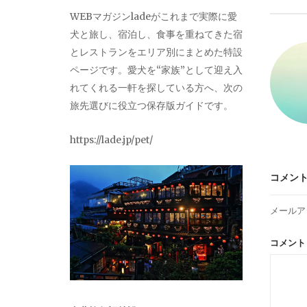
ビ
WEBマガジンladeがこれまで実際に愛
犬と旅し、宿泊し、食事を重ねてきた宿
ゲ
とレストランをエリア別にまとめた特設
ページです。愛犬を“家族”として迎え入
ー
れてくれる一軒を探している方へ、次の
旅先選びに役立つ保存版ガイドです。
シ
https://lade.jp/pet/
ョ
コメン
ン
メールア
コメン