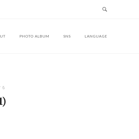
UT
PHOTO ALBUM
SNS
LANGUAGE
する
1)