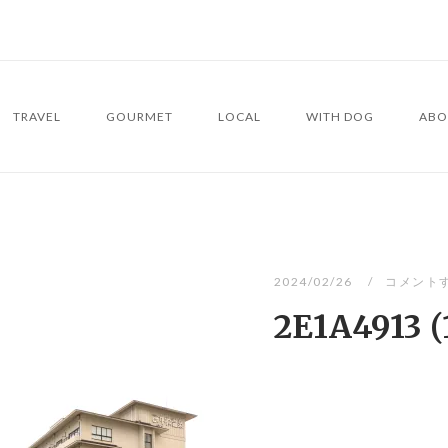
TRAVEL
GOURMET
LOCAL
WITH DOG
ABO
2024/02/26
コメント
2E1A4913 (