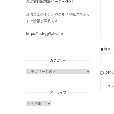
台北旅行記特設ページへGO！
台湾全土のホテルやグルメや観光スポッ
トの情報が満載です！
https://lade.jp/taiwan/
名前
※
カテゴリー
カ
次回
テ
ゴ
リ
アーカイブ
ー
ア
ー