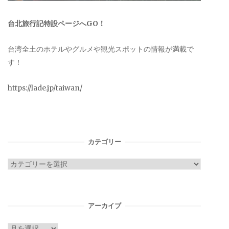
台北旅行記特設ページへGO！
台湾全土のホテルやグルメや観光スポットの情報が満載で
す！
https://lade.jp/taiwan/
カテゴリー
カ
テ
ゴ
リ
アーカイブ
ー
ア