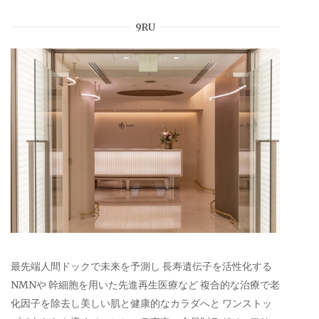
9RU
最先端人間ドックで未来を予測し 長寿遺伝子を活性化する
NMNや 幹細胞を用いた先進再生医療など 複合的な治療で老
化因子を除去し美しい肌と健康的なカラダへと ワンストッ