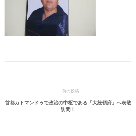
投
前の投稿
←
稿
首都カトマンドゥで政治の中枢である「大統領府」へ表敬
訪問！
ナ