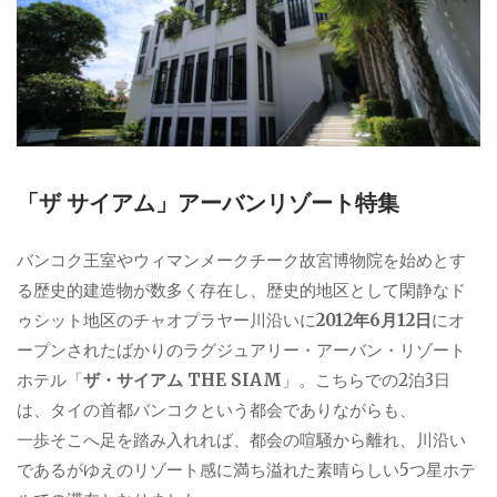
「ザ サイアム」アーバンリゾート特集
バンコク王室やウィマンメークチーク故宮博物院を始めとす
る歴史的建造物が数多く存在し、歴史的地区として閑静なド
ゥシット地区のチャオプラヤー川沿いに
2012年6月12日
にオ
ープンされたばかりのラグジュアリー・アーバン・リゾート
ホテル「
ザ・サイアム THE SIAM
」。こちらでの2泊3日
は、タイの首都バンコクという都会でありながらも、
一歩そこへ足を踏み入れれば、都会の喧騒から離れ、川沿い
であるがゆえのリゾート感に満ち溢れた素晴らしい5つ星ホテ