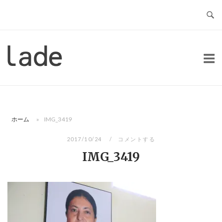
コ
ン
テ
ン
ホ
ツ
ー
へ
ム
ス
キ
ッ
ホーム
»
IMG_3419
プ
2017/10/24
コメントする
IMG_3419