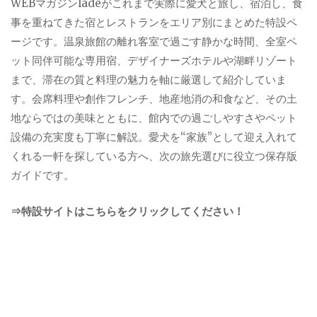
WEBマガジンladeがこれまで実際に愛犬と旅し、宿泊し、食
事を重ねてきた宿とレストランをエリア別にまとめた特設ペ
ージです。温泉旅館の離れ客室で過ごす静かな時間、全室ペ
ット同伴可能な専用宿、デザイナーズホテルや湖畔リゾート
まで、滞在の質と料理の魅力を軸に厳選して紹介していま
す。会席料理や創作フレンチ、地産地消の和食など、その土
地ならではの美味とともに、館内での過ごしやすさやペット
設備の充実度も丁寧に解説。愛犬を“家族”として迎え入れて
くれる一軒を探している方へ、次の旅先選びに役立つ保存版
ガイドです。
⇒特設サイトはこちらをクリックしてください！