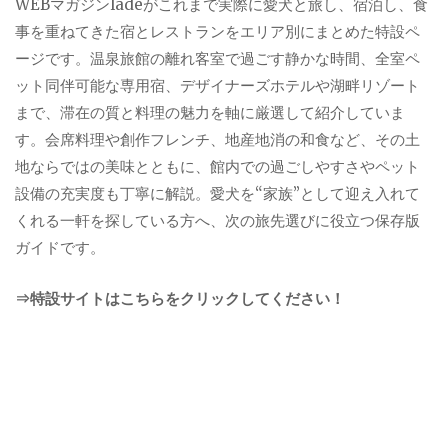
WEBマガジンladeがこれまで実際に愛犬と旅し、宿泊し、食
事を重ねてきた宿とレストランをエリア別にまとめた特設ペ
ージです。温泉旅館の離れ客室で過ごす静かな時間、全室ペ
ット同伴可能な専用宿、デザイナーズホテルや湖畔リゾート
まで、滞在の質と料理の魅力を軸に厳選して紹介していま
す。会席料理や創作フレンチ、地産地消の和食など、その土
地ならではの美味とともに、館内での過ごしやすさやペット
設備の充実度も丁寧に解説。愛犬を“家族”として迎え入れて
くれる一軒を探している方へ、次の旅先選びに役立つ保存版
ガイドです。
⇒特設サイトはこちらをクリックしてください！