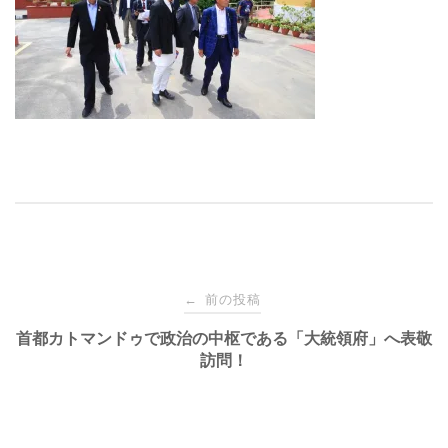
投
前の投稿
←
稿
首都カトマンドゥで政治の中枢である「大統領府」へ表敬
訪問！
ナ