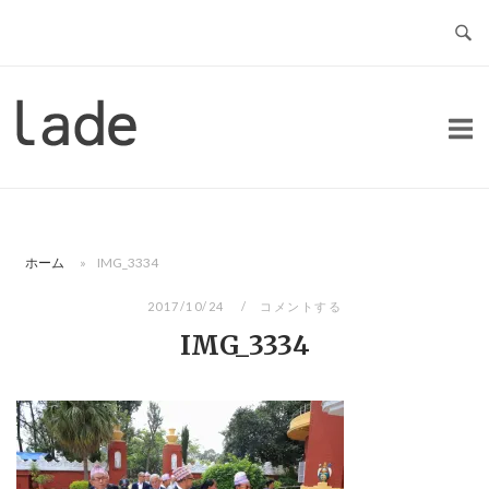
コ
ン
テ
ン
ホ
ツ
ー
へ
ム
ス
キ
ッ
ホーム
»
IMG_3334
プ
2017/10/24
コメントする
IMG_3334