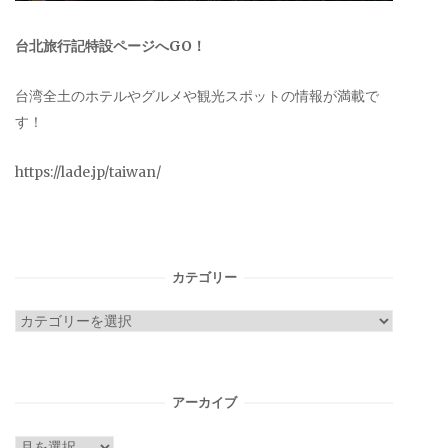
台北旅行記特設ページへGO！
台湾全土のホテルやグルメや観光スポットの情報が満載で
す！
https://lade.jp/taiwan/
カテゴリー
カ
テ
ゴ
リ
アーカイブ
ー
ア