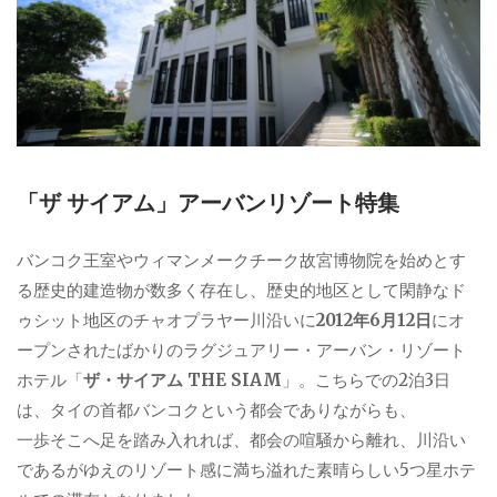
「ザ サイアム」アーバンリゾート特集
バンコク王室やウィマンメークチーク故宮博物院を始めとす
る歴史的建造物が数多く存在し、歴史的地区として閑静なド
ゥシット地区のチャオプラヤー川沿いに
2012年6月12日
にオ
ープンされたばかりのラグジュアリー・アーバン・リゾート
ホテル「
ザ・サイアム THE SIAM
」。こちらでの2泊3日
は、タイの首都バンコクという都会でありながらも、
一歩そこへ足を踏み入れれば、都会の喧騒から離れ、川沿い
であるがゆえのリゾート感に満ち溢れた素晴らしい5つ星ホテ