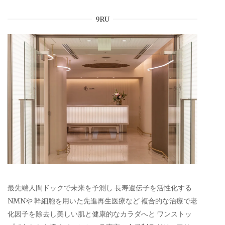
9RU
最先端人間ドックで未来を予測し 長寿遺伝子を活性化する
NMNや 幹細胞を用いた先進再生医療など 複合的な治療で老
化因子を除去し美しい肌と健康的なカラダへと ワンストッ