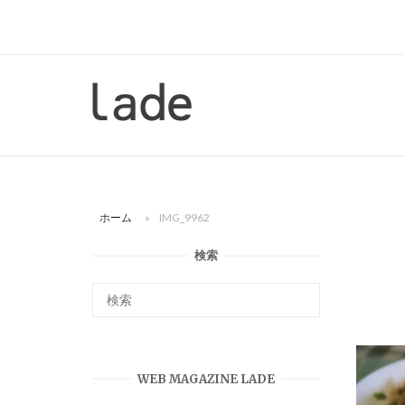
コ
ン
テ
ン
ホ
ツ
ー
へ
ム
ス
キ
ッ
ホーム
»
IMG_9962
プ
検索
WEB MAGAZINE LADE