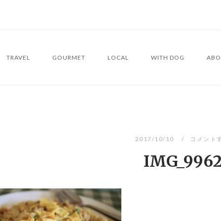
TRAVEL
GOURMET
LOCAL
WITH DOG
ABO
2017/10/10
コメント
IMG_996