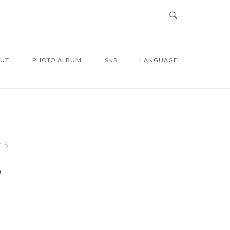
UT
PHOTO ALBUM
SNS
LANGUAGE
する
2