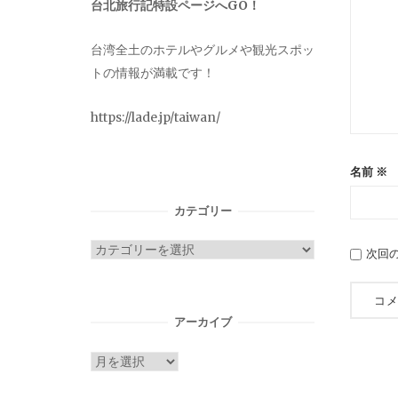
台北旅行記特設ページへGO！
台湾全土のホテルやグルメや観光スポッ
トの情報が満載です！
https://lade.jp/taiwan/
名前
※
カテゴリー
カ
次回
テ
ゴ
リ
アーカイブ
ー
ア
ー