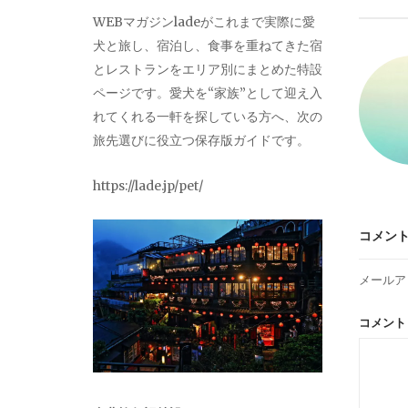
ビ
WEBマガジンladeがこれまで実際に愛
犬と旅し、宿泊し、食事を重ねてきた宿
ゲ
とレストランをエリア別にまとめた特設
ページです。愛犬を“家族”として迎え入
ー
れてくれる一軒を探している方へ、次の
旅先選びに役立つ保存版ガイドです。
シ
https://lade.jp/pet/
ョ
コメン
ン
メールア
コメン