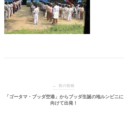
投
前の投稿
←
稿
「ゴータマ・ブッダ空港」からブッダ生誕の地ルンビニに
向けて出発！
ナ