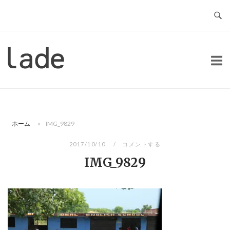
コ
ン
テ
ン
ホ
ツ
ー
へ
ム
ス
キ
ッ
ホーム
»
IMG_9829
プ
2017/10/10
コメントする
IMG_9829