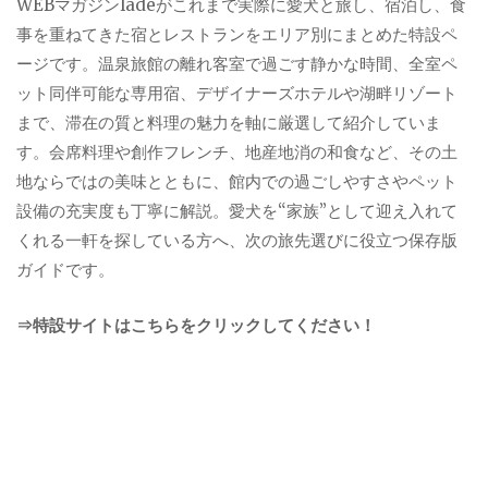
WEBマガジンladeがこれまで実際に愛犬と旅し、宿泊し、食
事を重ねてきた宿とレストランをエリア別にまとめた特設ペ
ージです。温泉旅館の離れ客室で過ごす静かな時間、全室ペ
ット同伴可能な専用宿、デザイナーズホテルや湖畔リゾート
まで、滞在の質と料理の魅力を軸に厳選して紹介していま
す。会席料理や創作フレンチ、地産地消の和食など、その土
地ならではの美味とともに、館内での過ごしやすさやペット
設備の充実度も丁寧に解説。愛犬を“家族”として迎え入れて
くれる一軒を探している方へ、次の旅先選びに役立つ保存版
ガイドです。
⇒特設サイトはこちらをクリックしてください！