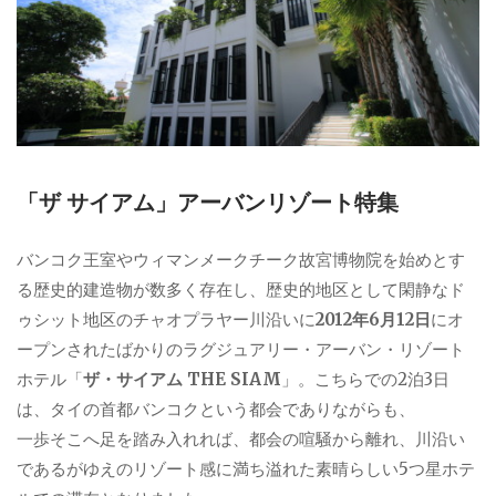
「ザ サイアム」アーバンリゾート特集
バンコク王室やウィマンメークチーク故宮博物院を始めとす
る歴史的建造物が数多く存在し、歴史的地区として閑静なド
ゥシット地区のチャオプラヤー川沿いに
2012年6月12日
にオ
ープンされたばかりのラグジュアリー・アーバン・リゾート
ホテル「
ザ・サイアム THE SIAM
」。こちらでの2泊3日
は、タイの首都バンコクという都会でありながらも、
一歩そこへ足を踏み入れれば、都会の喧騒から離れ、川沿い
であるがゆえのリゾート感に満ち溢れた素晴らしい5つ星ホテ