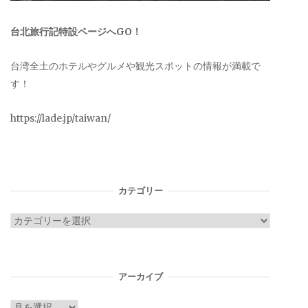
台北旅行記特設ページへGO！
台湾全土のホテルやグルメや観光スポットの情報が満載で
す！
https://lade.jp/taiwan/
カテゴリー
カ
テ
ゴ
リ
アーカイブ
ー
ア