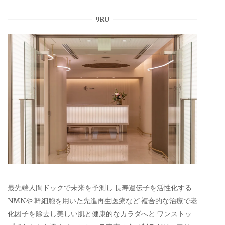
9RU
最先端人間ドックで未来を予測し 長寿遺伝子を活性化する
NMNや 幹細胞を用いた先進再生医療など 複合的な治療で老
化因子を除去し美しい肌と健康的なカラダへと ワンストッ