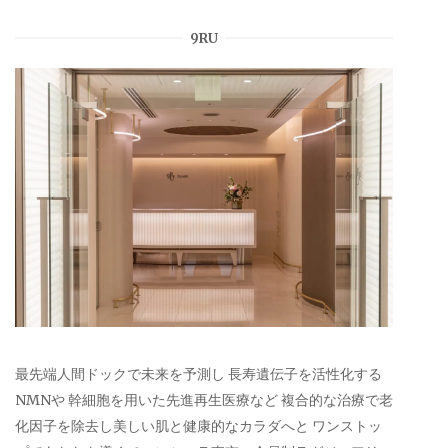
9RU
最先端人間ドックで未来を予測し 長寿遺伝子を活性化する
NMNや 幹細胞を用いた先進再生医療など 複合的な治療で老
化因子を除去し美しい肌と健康的なカラダへと ワンストッ