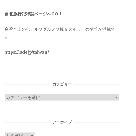
台北旅行記特設ページへGO！
台湾全土のホテルやグルメや観光スポットの情報が満載で
す！
https://lade.jp/taiwan/
カテゴリー
カ
テ
ゴ
リ
アーカイブ
ー
ア