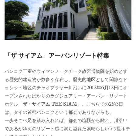
「ザ サイアム」アーバンリゾート特集
バンコク王室やウィマンメークチーク故宮博物院を始めとす
る歴史的建造物が数多く存在し、歴史的地区として閑静なド
ゥシット地区のチャオプラヤー川沿いに
2012年6月12日
にオ
ープンされたばかりのラグジュアリー・アーバン・リゾート
ホテル「
ザ・サイアム THE SIAM
」。こちらでの2泊3日
は、タイの首都バンコクという都会でありながらも、
一歩そこへ足を踏み入れれば、都会の喧騒から離れ、川沿い
であるがゆえのリゾート感に満ち溢れた素晴らしい5つ星ホテ