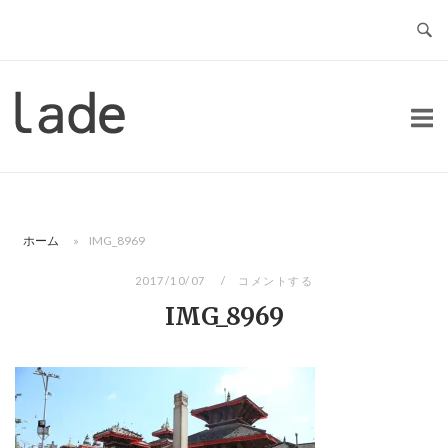
コ
ン
テ
ン
ホ
ツ
ー
へ
ム
ス
キ
ッ
ホーム
»
IMG_8969
プ
2017/10/07
コメントする
IMG_8969