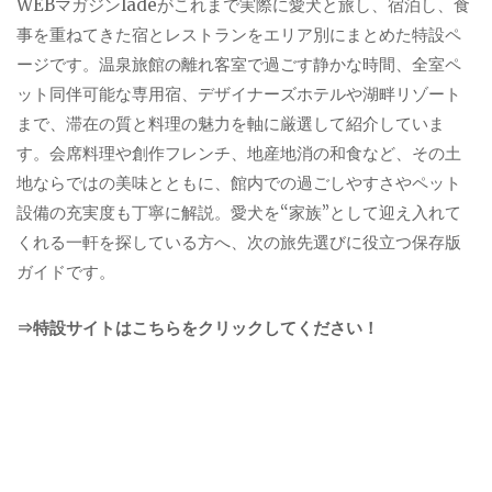
WEBマガジンladeがこれまで実際に愛犬と旅し、宿泊し、食
事を重ねてきた宿とレストランをエリア別にまとめた特設ペ
ージです。温泉旅館の離れ客室で過ごす静かな時間、全室ペ
ット同伴可能な専用宿、デザイナーズホテルや湖畔リゾート
まで、滞在の質と料理の魅力を軸に厳選して紹介していま
す。会席料理や創作フレンチ、地産地消の和食など、その土
地ならではの美味とともに、館内での過ごしやすさやペット
設備の充実度も丁寧に解説。愛犬を“家族”として迎え入れて
くれる一軒を探している方へ、次の旅先選びに役立つ保存版
ガイドです。
⇒特設サイトはこちらをクリックしてください！