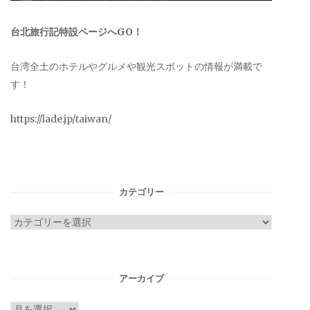
台北旅行記特設ページへGO！
台湾全土のホテルやグルメや観光スポットの情報が満載で
す！
https://lade.jp/taiwan/
カテゴリー
カ
テ
ゴ
リ
アーカイブ
ー
ア