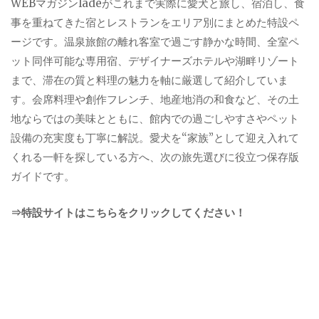
WEBマガジンladeがこれまで実際に愛犬と旅し、宿泊し、食
事を重ねてきた宿とレストランをエリア別にまとめた特設ペ
ージです。温泉旅館の離れ客室で過ごす静かな時間、全室ペ
ット同伴可能な専用宿、デザイナーズホテルや湖畔リゾート
まで、滞在の質と料理の魅力を軸に厳選して紹介していま
す。会席料理や創作フレンチ、地産地消の和食など、その土
地ならではの美味とともに、館内での過ごしやすさやペット
設備の充実度も丁寧に解説。愛犬を“家族”として迎え入れて
くれる一軒を探している方へ、次の旅先選びに役立つ保存版
ガイドです。
⇒特設サイトはこちらをクリックしてください！