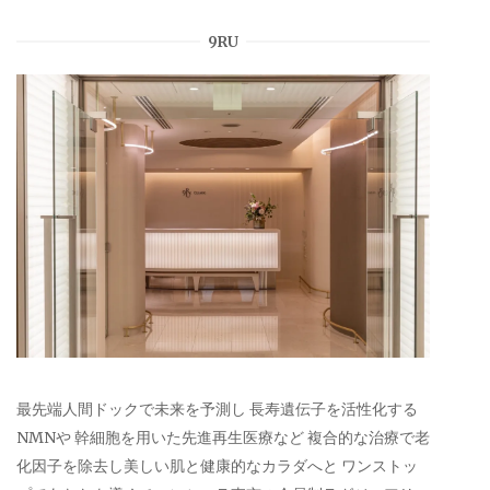
9RU
最先端人間ドックで未来を予測し 長寿遺伝子を活性化する
NMNや 幹細胞を用いた先進再生医療など 複合的な治療で老
化因子を除去し美しい肌と健康的なカラダへと ワンストッ