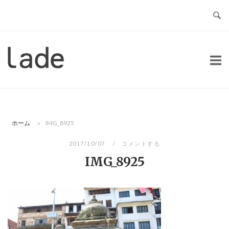
コ
ン
テ
ン
ホ
ツ
ー
へ
ム
ス
キ
ッ
ホーム
»
IMG_8925
プ
2017/10/07
コメントする
IMG_8925