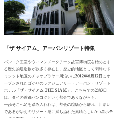
「ザ サイアム」アーバンリゾート特集
バンコク王室やウィマンメークチーク故宮博物院を始めとす
る歴史的建造物が数多く存在し、歴史的地区として閑静なド
ゥシット地区のチャオプラヤー川沿いに
2012年6月12日
にオ
ープンされたばかりのラグジュアリー・アーバン・リゾート
ホテル「
ザ・サイアム THE SIAM
」。こちらでの2泊3日
は、タイの首都バンコクという都会でありながらも、
一歩そこへ足を踏み入れれば、都会の喧騒から離れ、川沿い
であるがゆえのリゾート感に満ち溢れた素晴らしい5つ星ホテ