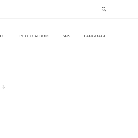
UT
PHOTO ALBUM
SNS
LANGUAGE
する
9