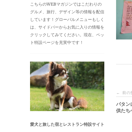
こちらのWEBマガジンではこだわりの
グルメ、旅行、デザイン等の情報を配信
しています！グローバルメニューもしく
は、サイドバーからお気に入りの情報を
クリックしてみてください。現在、ペッ
ト特設ページを充実中です！
投
前の
←
稿
パタン
供たち
ナ
愛犬と旅した宿とレストラン特設サイト