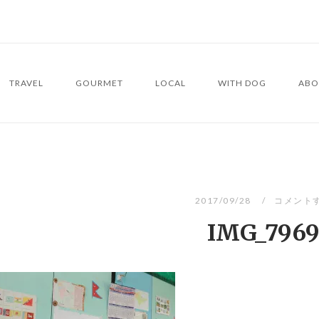
TRAVEL
GOURMET
LOCAL
WITH DOG
ABO
2017/09/28
コメント
IMG_796