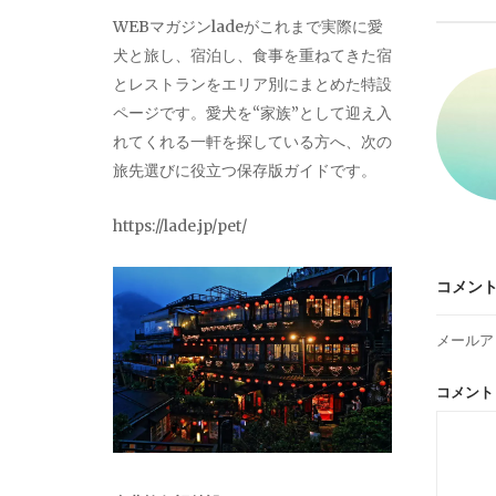
ビ
WEBマガジンladeがこれまで実際に愛
犬と旅し、宿泊し、食事を重ねてきた宿
ゲ
とレストランをエリア別にまとめた特設
ページです。愛犬を“家族”として迎え入
ー
れてくれる一軒を探している方へ、次の
旅先選びに役立つ保存版ガイドです。
シ
https://lade.jp/pet/
ョ
コメン
ン
メールア
コメン