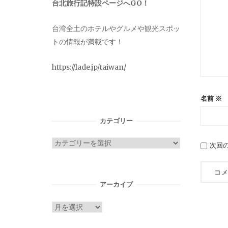
台北旅行記特設ページへGO！
台湾全土のホテルやグルメや観光スポッ
トの情報が満載です！
https://lade.jp/taiwan/
名前
※
カテゴリー
カ
次回
テ
ゴ
リ
アーカイブ
ー
ア
ー