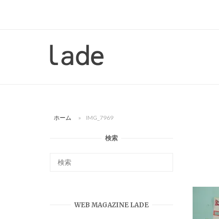
コ
ン
テ
ン
ホ
ツ
ー
へ
ム
ス
キ
ッ
ホーム
»
IMG_7969
プ
検索
WEB MAGAZINE LADE