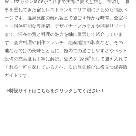
WEBマガジンladeがこれまで実際に愛犬と旅し、宿泊し、食
事を重ねてきた宿とレストランをエリア別にまとめた特設ペ
ージです。温泉旅館の離れ客室で過ごす静かな時間、全室ペ
ット同伴可能な専用宿、デザイナーズホテルや湖畔リゾート
まで、滞在の質と料理の魅力を軸に厳選して紹介していま
す。会席料理や創作フレンチ、地産地消の和食など、その土
地ならではの美味とともに、館内での過ごしやすさやペット
設備の充実度も丁寧に解説。愛犬を“家族”として迎え入れて
くれる一軒を探している方へ、次の旅先選びに役立つ保存版
ガイドです。
⇒特設サイトはこちらをクリックしてください！