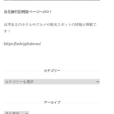
台北旅行記特設ページへGO！
台湾全土のホテルやグルメや観光スポットの情報が満載で
す！
https://lade.jp/taiwan/
カテゴリー
カ
テ
ゴ
リ
アーカイブ
ー
ア