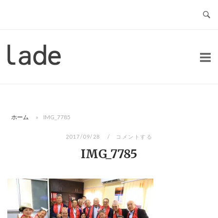
コ
ン
テ
ン
ホ
ツ
ー
へ
ム
ス
キ
ッ
ホーム
»
IMG_7785
プ
2017/09/28
コメントする
IMG_7785