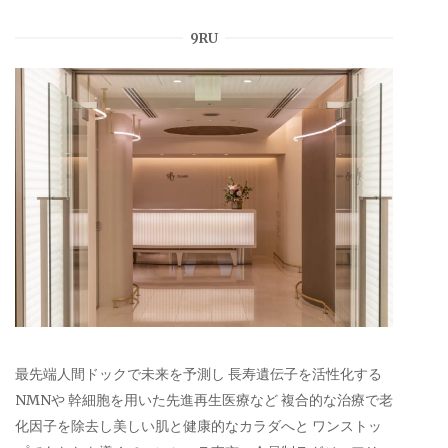
9RU
最先端人間ドックで未来を予測し 長寿遺伝子を活性化する
NMNや 幹細胞を用いた先進再生医療など 複合的な治療で老
化因子を除去し美しい肌と健康的なカラダへと ワンストッ