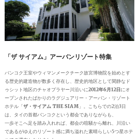
「ザ サイアム」アーバンリゾート特集
バンコク王室やウィマンメークチーク故宮博物院を始めとす
る歴史的建造物が数多く存在し、歴史的地区として閑静なド
ゥシット地区のチャオプラヤー川沿いに
2012年6月12日
にオ
ープンされたばかりのラグジュアリー・アーバン・リゾート
ホテル「
ザ・サイアム THE SIAM
」。こちらでの2泊3日
は、タイの首都バンコクという都会でありながらも、
一歩そこへ足を踏み入れれば、都会の喧騒から離れ、川沿い
であるがゆえのリゾート感に満ち溢れた素晴らしい5つ星ホテ