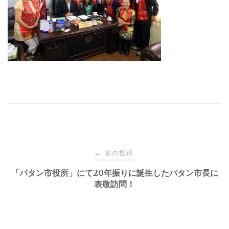
投
前の投稿
←
稿
「パタン市役所」にて20年振りに誕生したパタン市長に
表敬訪問！
ナ