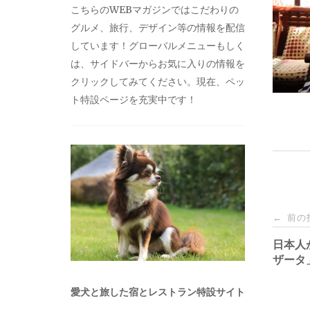
こちらのWEBマガジンではこだわりの
グルメ、旅行、デザイン等の情報を配信
しています！グローバルメニューもしく
は、サイドバーからお気に入りの情報を
クリックしてみてください。現在、ペッ
ト特設ページを充実中です！
投
前の
←
稿
日本人
ザータ
ナ
愛犬と旅した宿とレストラン特設サイト