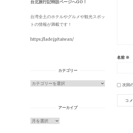
台北旅行記特設ページへGO！
台湾全土のホテルやグルメや観光スポッ
トの情報が満載です！
https://lade.jp/taiwan/
名前
※
カテゴリー
カ
次回
テ
ゴ
リ
アーカイブ
ー
ア
ー