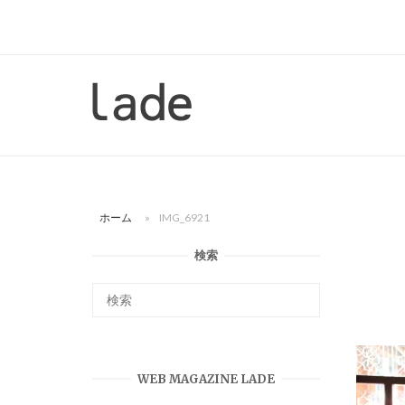
コ
ン
テ
ン
ホ
ツ
ー
へ
ム
ス
キ
ッ
ホーム
»
IMG_6921
プ
検索
WEB MAGAZINE LADE