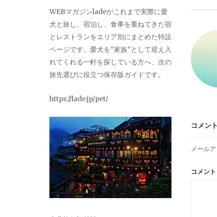
ビ
WEBマガジンladeがこれまで実際に愛
犬と旅し、宿泊し、食事を重ねてきた宿
ゲ
とレストランをエリア別にまとめた特設
ページです。愛犬を“家族”として迎え入
ー
れてくれる一軒を探している方へ、次の
旅先選びに役立つ保存版ガイドです。
シ
https://lade.jp/pet/
ョ
コメン
ン
メールア
コメン