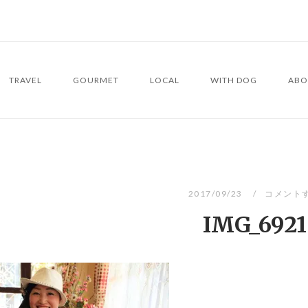
TRAVEL
GOURMET
LOCAL
WITH DOG
ABO
2017/09/23
コメント
IMG_6921