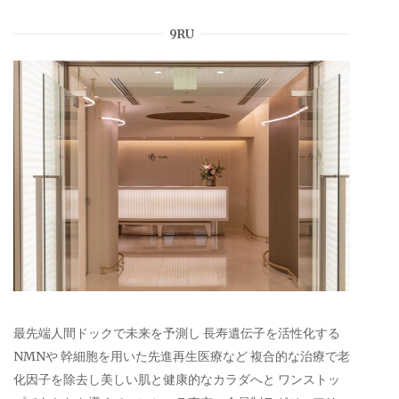
9RU
最先端人間ドックで未来を予測し 長寿遺伝子を活性化する
NMNや 幹細胞を用いた先進再生医療など 複合的な治療で老
化因子を除去し美しい肌と健康的なカラダへと ワンストッ