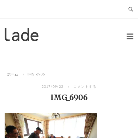
コ
ン
テ
ン
ホ
ツ
ー
へ
ム
ス
キ
ッ
ホーム
»
IMG_6906
プ
2017/09/23
コメントする
IMG_6906