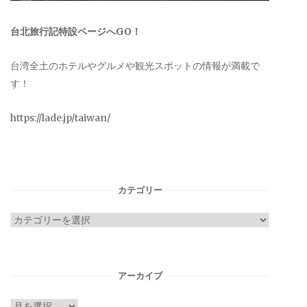
台北旅行記特設ページへGO！
台湾全土のホテルやグルメや観光スポットの情報が満載で
す！
https://lade.jp/taiwan/
カテゴリー
カ
テ
ゴ
リ
アーカイブ
ー
ア