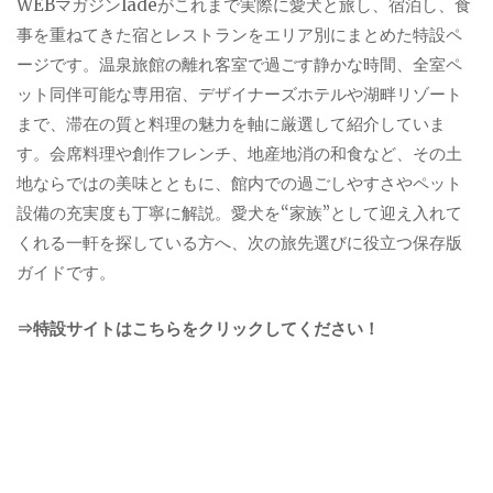
WEBマガジンladeがこれまで実際に愛犬と旅し、宿泊し、食
事を重ねてきた宿とレストランをエリア別にまとめた特設ペ
ージです。温泉旅館の離れ客室で過ごす静かな時間、全室ペ
ット同伴可能な専用宿、デザイナーズホテルや湖畔リゾート
まで、滞在の質と料理の魅力を軸に厳選して紹介していま
す。会席料理や創作フレンチ、地産地消の和食など、その土
地ならではの美味とともに、館内での過ごしやすさやペット
設備の充実度も丁寧に解説。愛犬を“家族”として迎え入れて
くれる一軒を探している方へ、次の旅先選びに役立つ保存版
ガイドです。
⇒特設サイトはこちらをクリックしてください！