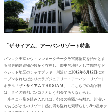
「ザ サイアム」アーバンリゾート特集
バンコク王室やウィマンメークチーク故宮博物院を始めとす
る歴史的建造物が数多く存在し、歴史的地区として閑静なド
ゥシット地区のチャオプラヤー川沿いに
2012年6月12日
にオ
ープンされたばかりのラグジュアリー・アーバン・リゾート
ホテル「
ザ・サイアム THE SIAM
」。こちらでの2泊3日
は、タイの首都バンコクという都会でありながらも、
一歩そこへ足を踏み入れれば、都会の喧騒から離れ、川沿い
であるがゆえのリゾート感に満ち溢れた素晴らしい5つ星ホテ