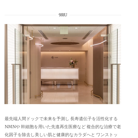
9RU
最先端人間ドックで未来を予測し 長寿遺伝子を活性化する
NMNや 幹細胞を用いた先進再生医療など 複合的な治療で老
化因子を除去し美しい肌と健康的なカラダへと ワンストッ