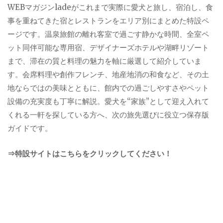
WEBマガジンladeがこれまで実際に愛犬と旅し、宿泊し、食
事を重ねてきた宿とレストランをエリア別にまとめた特設ペ
ージです。温泉旅館の離れ客室で過ごす静かな時間、全室ペ
ット同伴可能な専用宿、デザイナーズホテルや湖畔リゾート
まで、滞在の質と料理の魅力を軸に厳選して紹介していま
す。会席料理や創作フレンチ、地産地消の和食など、その土
地ならではの美味とともに、館内での過ごしやすさやペット
設備の充実度も丁寧に解説。愛犬を“家族”として迎え入れて
くれる一軒を探している方へ、次の旅先選びに役立つ保存版
ガイドです。
⇒特設サイトはこちらをクリックしてください！