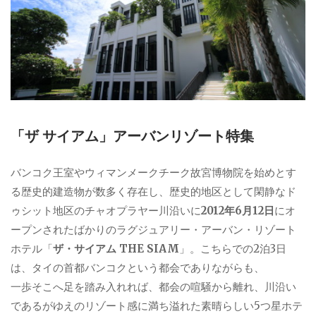
「ザ サイアム」アーバンリゾート特集
バンコク王室やウィマンメークチーク故宮博物院を始めとす
る歴史的建造物が数多く存在し、歴史的地区として閑静なド
ゥシット地区のチャオプラヤー川沿いに
2012年6月12日
にオ
ープンされたばかりのラグジュアリー・アーバン・リゾート
ホテル「
ザ・サイアム THE SIAM
」。こちらでの2泊3日
は、タイの首都バンコクという都会でありながらも、
一歩そこへ足を踏み入れれば、都会の喧騒から離れ、川沿い
であるがゆえのリゾート感に満ち溢れた素晴らしい5つ星ホテ