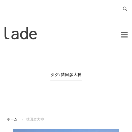
コ
ン
テ
ン
ホ
ツ
ー
へ
ム
ス
キ
ッ
タグ:
猿田彦大神
プ
ホーム
»
猿田彦大神