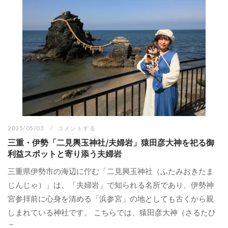
2025/05/03
コメントする
三重・伊勢「二見輿玉神社/夫婦岩」猿田彦大神を祀る御
利益スポットと寄り添う夫婦岩
三重県伊勢市の海辺に佇む「二見興玉神社（ふたみおきたま
じんじゃ）」は、「夫婦岩」で知られる名所であり、伊勢神
宮参拝前に心身を清める「浜参宮」の地としても古くから親
しまれている神社です。 こちらでは、猿田彦大神（さるたひ
こ...