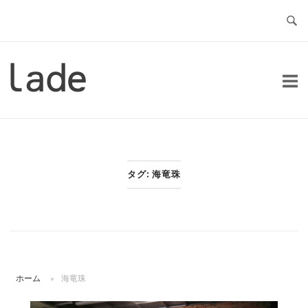
コ
ン
テ
ン
ホ
ツ
ー
へ
ム
ス
キ
ッ
タグ:
海竜珠
プ
ホーム
»
海竜珠