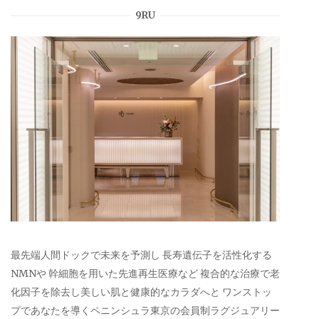
9RU
最先端人間ドックで未来を予測し 長寿遺伝子を活性化する
NMNや 幹細胞を用いた先進再生医療など 複合的な治療で老
化因子を除去し美しい肌と健康的なカラダへと ワンストッ
プであなたを導くペニンシュラ東京の会員制ラグジュアリー