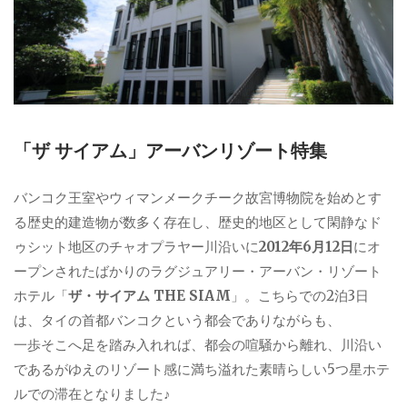
「ザ サイアム」アーバンリゾート特集
バンコク王室やウィマンメークチーク故宮博物院を始めとす
る歴史的建造物が数多く存在し、歴史的地区として閑静なド
ゥシット地区のチャオプラヤー川沿いに
2012年6月12日
にオ
ープンされたばかりのラグジュアリー・アーバン・リゾート
ホテル「
ザ・サイアム THE SIAM
」。こちらでの2泊3日
は、タイの首都バンコクという都会でありながらも、
一歩そこへ足を踏み入れれば、都会の喧騒から離れ、川沿い
であるがゆえのリゾート感に満ち溢れた素晴らしい5つ星ホテ
ルでの滞在となりました♪