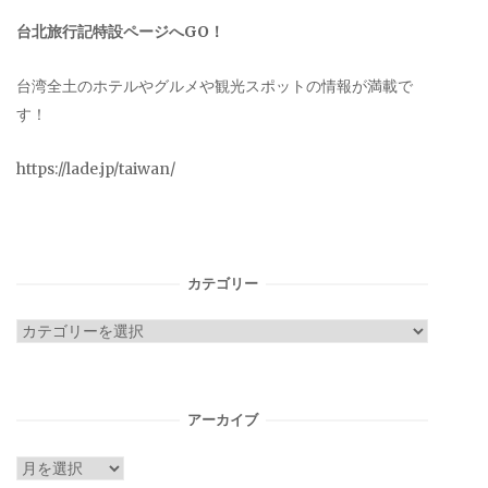
台北旅行記特設ページへGO！
台湾全土のホテルやグルメや観光スポットの情報が満載で
す！
https://lade.jp/taiwan/
カテゴリー
カ
テ
ゴ
リ
アーカイブ
ー
ア