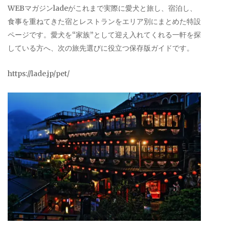
WEBマガジンladeがこれまで実際に愛犬と旅し、宿泊し、
食事を重ねてきた宿とレストランをエリア別にまとめた特設
ページです。愛犬を“家族”として迎え入れてくれる一軒を探
している方へ、次の旅先選びに役立つ保存版ガイドです。
https://lade.jp/pet/