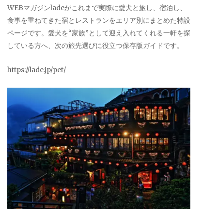
WEBマガジンladeがこれまで実際に愛犬と旅し、宿泊し、
食事を重ねてきた宿とレストランをエリア別にまとめた特設
ページです。愛犬を“家族”として迎え入れてくれる一軒を探
している方へ、次の旅先選びに役立つ保存版ガイドです。
https://lade.jp/pet/