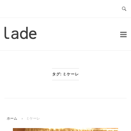
コ
ン
テ
ン
ホ
ツ
ー
へ
ム
ス
キ
ッ
タグ:
ミケーレ
プ
ホーム
»
ミケーレ