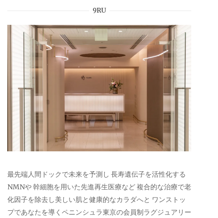
9RU
最先端人間ドックで未来を予測し 長寿遺伝子を活性化する
NMNや 幹細胞を用いた先進再生医療など 複合的な治療で老
化因子を除去し美しい肌と健康的なカラダへと ワンストッ
プであなたを導くペニンシュラ東京の会員制ラグジュアリー