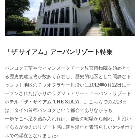
「ザ サイアム」アーバンリゾート特集
バンコク王室やウィマンメークチーク故宮博物院を始めとす
る歴史的建造物が数多く存在し、歴史的地区として閑静なド
ゥシット地区のチャオプラヤー川沿いに
2012年6月12日
にオ
ープンされたばかりのラグジュアリー・アーバン・リゾート
ホテル「
ザ・サイアム THE SIAM
」。こちらでの2泊3日
は、タイの首都バンコクという都会でありながらも、
一歩そこへ足を踏み入れれば、都会の喧騒から離れ、川沿い
であるがゆえのリゾート感に満ち溢れた素晴らしい5つ星ホテ
ルでの滞在となりました♪