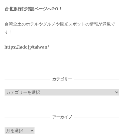
台北旅行記特設ページへGO！
台湾全土のホテルやグルメや観光スポットの情報が満載で
す！
https://lade.jp/taiwan/
カテゴリー
カ
テ
ゴ
リ
アーカイブ
ー
ア