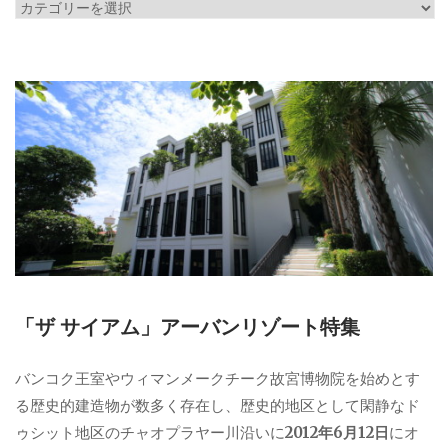
カ
テ
ゴ
リ
ー
「ザ サイアム」アーバンリゾート特集
バンコク王室やウィマンメークチーク故宮博物院を始めとす
る歴史的建造物が数多く存在し、歴史的地区として閑静なド
ゥシット地区のチャオプラヤー川沿いに
2012年6月12日
にオ