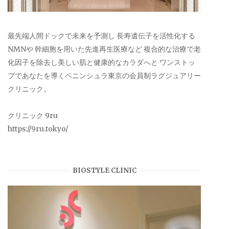
最先端人間ドックで未来を予測し 長寿遺伝子を活性化する
NMNや 幹細胞を用いた先進再生医療など 複合的な治療で老
化因子を除去し美しい肌と健康的なカラダへと ワンストッ
プであなたを導くペニンシュラ東京の会員制ラグジュアリー
クリニック。
クリニック 9ru
https://9ru.tokyo/
BIOSTYLE CLINIC