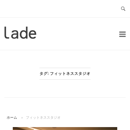
コ
ン
テ
ン
ホ
ツ
ー
へ
ム
ス
キ
ッ
タグ:
フィットネススタジオ
プ
ホーム
»
フィットネススタジオ