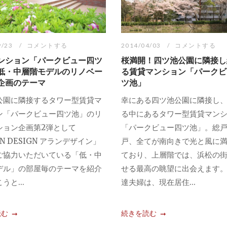
9/23
コメントする
2014/04/03
コメントする
ンション「パークビュー四ツ
桜満開！四ツ池公園に隣接し
低・中層階モデルのリノベー
る賃貸マンション「パークビ
企画のテーマ
ツ池」
公園に隣接するタワー型賃貸マ
幸にある四ツ池公園に隣接し
ン「パークビュー四ツ池」のリ
る中にあるタワー型賃貸マン
ション企画第2弾として
「パークビュー四ツ池」。総戸
IN DESIGN アランデザイン」
戸、全てが南向きで光と風に
ご協力いただいている「低・中
ており、上層階では、浜松の
デル」の部屋毎のテーマを紹介
せる最高の眺望に出会えます
うと...
達夫婦は、現在居住...
読む
続きを読む
...