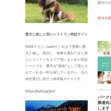
階モデル
続きを
...
愛犬と旅した宿とレストラン特設サイト
WEBマガジンladeがこれまで実際に愛
犬と旅し、宿泊し、食事を重ねてきた宿
とレストランをエリア別にまとめた特設
ページです。愛犬を“家族”として迎え入
れてくれる一軒を探している方へ、次の
旅先選びに役立つ保存版ガイドです。
2014/1
https://lade.jp/pet/
パーク
業者向
します