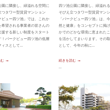
公園に隣接し、緑溢れる空間に
四ツ池公園に隣接し、緑溢れ
立つタワー型賃貸マンション
そびえ立つタワー型賃貸マン
クビュー四ツ池」では、これか
「パークビュー四ツ池」は、
を希望される事業者の皆さんの
然と健康」をコンセプトに掲
支援する新しい制度をスタート
かでのどかな環境に恵まれた
す！パークビュー四ツ池の低層
を活かしてまいります。その
ィスとして...
として、今年の秋に...
読む
続きを読む
...