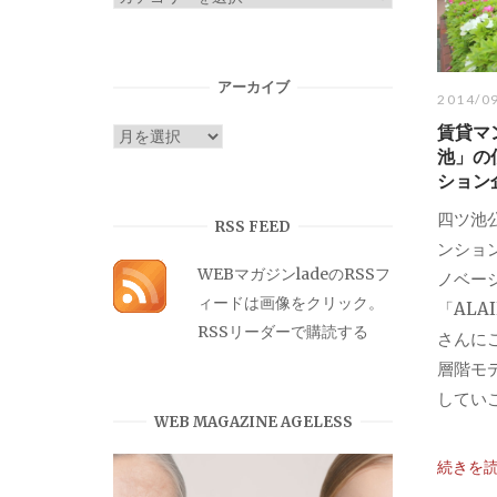
テ
ゴ
リ
アーカイブ
2014/0
ー
賃貸マ
ア
池」の
ー
ション
カ
四ツ池
イ
RSS FEED
ンショ
ブ
WEBマガジンladeのRSSフ
ノベー
ィードは画像をクリック。
「ALA
RSSリーダーで購読する
さんに
層階モ
していこ
WEB MAGAZINE AGELESS
続きを
...