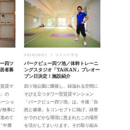
2014/10/31
コメントする
ー四ツ
パークビュー四ツ池／体幹トレーニ
居者募
ングスタジオ「TAiKAN」プレオー
プン日決定！施設紹介
型賃貸マ
四ツ池公園に隣接し、緑溢れる空間に
池」の
そびえ立つタワー型賃貸マンション
ベーショ
「パークビュー四ツ池」は、今後「自
が無事に
然と健康」をコンセプトに掲げ、緑豊
て進めて
かでのどかな環境に恵まれたこの場所
「中層
を活かしてまいります。その取り組み