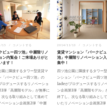
1/15
コメントする
2014/11/13
コメントする
クビュー四ツ池」中層階リノ
賃貸マンション「パークビュ
ョン内覧会！ご来場ありがと
池」中層階リノベーション入
います！
集中！
公園に隣接するタワー型賃貸マ
四ツ池公園に隣接するタワー
ン「パークビュー四ツ池」の
ンション「パークビュー四ツ
eがプロデュースするリノベーショ
ladeがプロデュースするリノ
第1弾「高層階モデル」が無事に
ン企画第1弾「高層階モデル」
、次なる取り組みとして進めて
終了し、次なる取り組みとし
ノベーション企画第2弾「中層
いたリノベーション企画第2弾