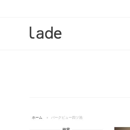
コ
ン
テ
ン
ホ
ツ
ー
へ
ム
ス
キ
ッ
プ
ホーム
»
パークビュー四ツ池
検索