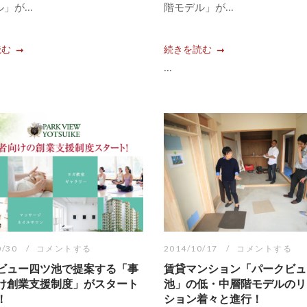
」が...
階モデル」が...
読む
続きを読む
...
0/30
コメントする
2014/10/17
コメントする
ビュー四ツ池で提案する「事
賃貸マンション「パークビュ
け創業支援制度」がスタート
池」の低・中層階モデルのリ
！
ション着々と進行！