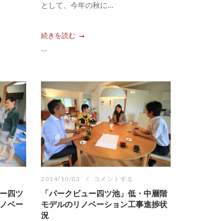
として、今年の秋に...
続きを読む
...
2014/10/03
コメントする
ー四ツ
「パークビュー四ツ池」低・中層階
ノベー
モデルのリノベーション工事進捗状
況