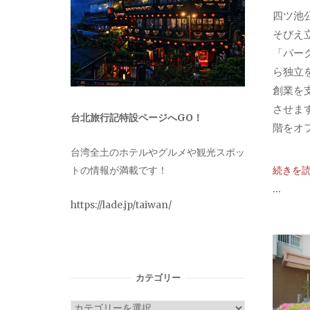
四ツ池
そびえ
「パー
ら独立
創業を
させま
台北旅行記特設ページへGO！
階をオフ
台湾全土のホテルやグルメや観光スポッ
続きを
トの情報が満載です！
...
https://lade.jp/taiwan/
カテゴリー
カ