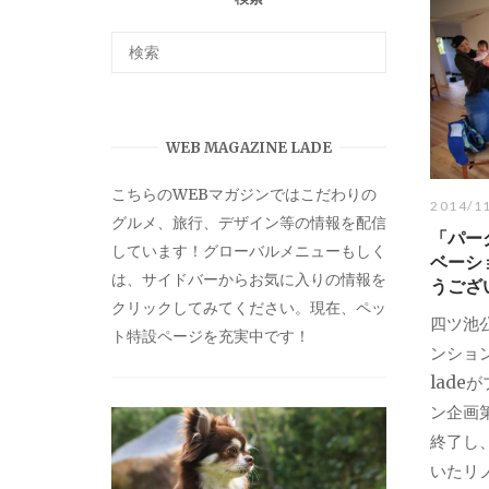
WEB MAGAZINE LADE
こちらのWEBマガジンではこだわりの
2014/1
グルメ、旅行、デザイン等の情報を配信
「パー
しています！グローバルメニューもしく
ベーシ
は、サイドバーからお気に入りの情報を
うござ
クリックしてみてください。現在、ペッ
四ツ池
ト特設ページを充実中です！
ンショ
lad
ン企画
終了し
いたリ