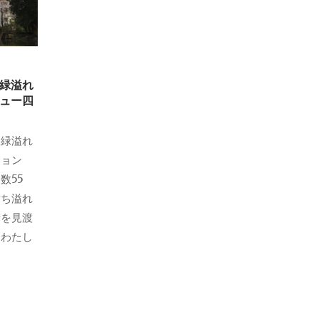
緑溢れ
ュー四
、緑溢れ
ション
数55
満ち溢れ
街を見渡
。わたし