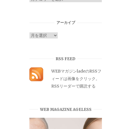
テ
ゴ
リ
アーカイブ
ー
ア
ー
カ
イ
RSS FEED
ブ
WEBマガジンladeのRSSフ
ィードは画像をクリック。
RSSリーダーで購読する
WEB MAGAZINE AGELESS