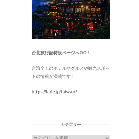
台北旅行記特設ページへGO！
台湾全土のホテルやグルメや観光スポッ
トの情報が満載です！
https://lade.jp/taiwan/
カテゴリー
カ