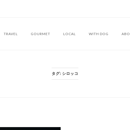
TRAVEL
GOURMET
LOCAL
WITH DOG
ABO
タグ:
シロッコ