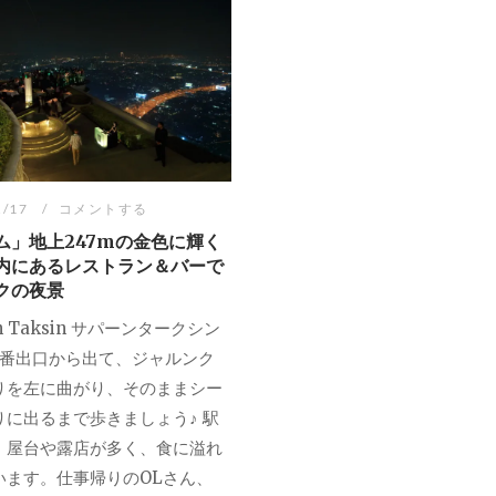
2/17
コメントする
ム」地上247mの金色に輝く
内にあるレストラン＆バーで
クの夜景
an Taksin サパーンタークシン
3番出口から出て、ジャルンク
りを左に曲がり、そのままシー
りに出るまで歩きましょう♪ 駅
、屋台や露店が多く、食に溢れ
います。仕事帰りのOLさん、