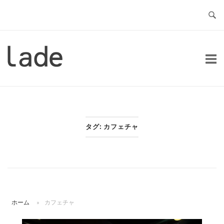
コ
ン
テ
ン
ホ
ツ
ー
へ
ム
ス
キ
ッ
タグ:
カフェチャ
プ
ホーム
»
カフェチャ