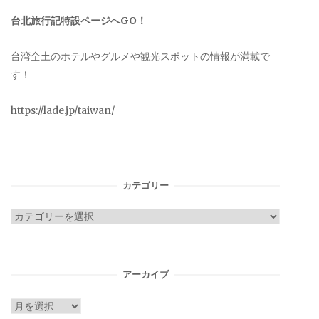
台北旅行記特設ページへGO！
台湾全土のホテルやグルメや観光スポットの情報が満載で
す！
https://lade.jp/taiwan/
カテゴリー
カ
テ
ゴ
リ
アーカイブ
ー
ア