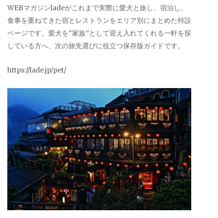
WEBマガジンladeがこれまで実際に愛犬と旅し、宿泊し、
食事を重ねてきた宿とレストランをエリア別にまとめた特設
ページです。愛犬を“家族”として迎え入れてくれる一軒を探
している方へ、次の旅先選びに役立つ保存版ガイドです。
https://lade.jp/pet/