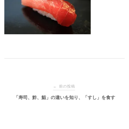
投
前の投稿
←
稿
「寿司、鮓、鮨」の違いを知り、「すし」を食す
ナ