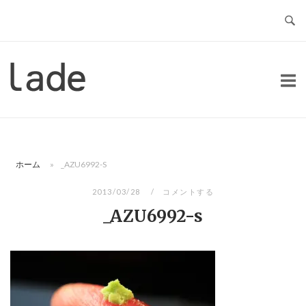
コ
ン
テ
ン
ホ
ツ
ー
へ
ム
ス
キ
ッ
ホーム
»
_AZU6992-S
プ
2013/03/28
コメントする
_AZU6992-s