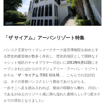
「ザ サイアム」アーバンリゾート特集
バンコク王室やウィマンメークチーク故宮博物院を始めとす
る歴史的建造物が数多く存在し、歴史的地区として閑静なド
ゥシット地区のチャオプラヤー川沿いに
2012年6月12日
にオ
ープンされたばかりのラグジュアリー・アーバン・リゾート
ホテル「
ザ・サイアム THE SIAM
」。こちらでの2泊3日
は、タイの首都バンコクという都会でありながらも、
一歩そこへ足を踏み入れれば、都会の喧騒から離れ、川沿い
であるがゆえのリゾート感に満ち溢れた素晴らしい5つ星ホテ
ルでの滞在となりました♪