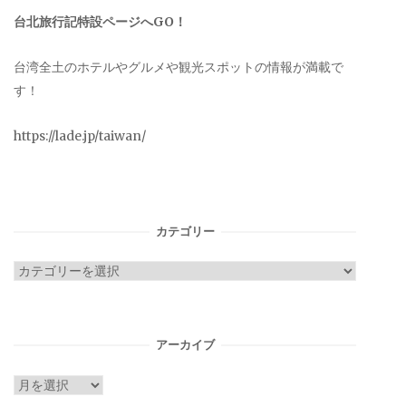
台北旅行記特設ページへGO！
台湾全土のホテルやグルメや観光スポットの情報が満載で
す！
https://lade.jp/taiwan/
カテゴリー
カ
テ
ゴ
リ
アーカイブ
ー
ア