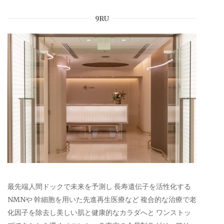
9RU
最先端人間ドックで未来を予測し 長寿遺伝子を活性化する
NMNや 幹細胞を用いた先進再生医療など 複合的な治療で老
化因子を除去し美しい肌と健康的なカラダへと ワンストッ