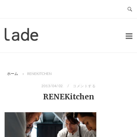
コ
ン
テ
ン
ホ
ツ
ー
へ
ム
ス
キ
ッ
ホーム
»
RENEKITCHEN
プ
2013/04/02
コメントする
RENEKitchen