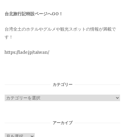
台北旅行記特設ページへGO！
台湾全土のホテルやグルメや観光スポットの情報が満載で
す！
https://lade.jp/taiwan/
カテゴリー
カ
テ
ゴ
リ
アーカイブ
ー
ア