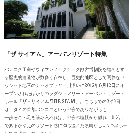
「ザ サイアム」アーバンリゾート特集
バンコク王室やウィマンメークチーク故宮博物院を始めとす
る歴史的建造物が数多く存在し、歴史的地区として閑静なド
ゥシット地区のチャオプラヤー川沿いに
2012年6月12日
にオ
ープンされたばかりのラグジュアリー・アーバン・リゾート
ホテル「
ザ・サイアム THE SIAM
」。こちらでの2泊3日
は、タイの首都バンコクという都会でありながらも、
一歩そこへ足を踏み入れれば、都会の喧騒から離れ、川沿い
であるがゆえのリゾート感に満ち溢れた素晴らしい5つ星ホテ