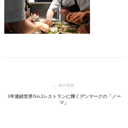
投
前の投稿
←
稿
3年連続世界No.1レストランに輝くデンマークの「ノー
マ」
ナ
ビ