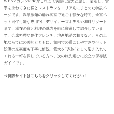
WEBマガジンladeがこれまで実際に愛犬と旅し、宿泊し、食
事を重ねてきた宿とレストランをエリア別にまとめた特設ペ
ージです。温泉旅館の離れ客室で過ごす静かな時間、全室ペ
ット同伴可能な専用宿、デザイナーズホテルや湖畔リゾート
まで、滞在の質と料理の魅力を軸に厳選して紹介していま
す。会席料理や創作フレンチ、地産地消の和食など、その土
地ならではの美味とともに、館内での過ごしやすさやペット
設備の充実度も丁寧に解説。愛犬を“家族”として迎え入れて
くれる一軒を探している方へ、次の旅先選びに役立つ保存版
ガイドです。
⇒特設サイトはこちらをクリックしてください！