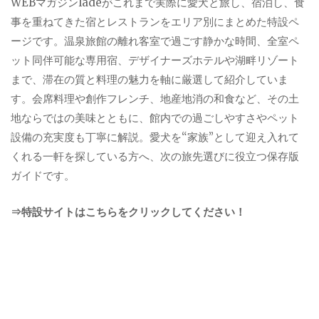
WEBマガジンladeがこれまで実際に愛犬と旅し、宿泊し、食
事を重ねてきた宿とレストランをエリア別にまとめた特設ペ
ージです。温泉旅館の離れ客室で過ごす静かな時間、全室ペ
ット同伴可能な専用宿、デザイナーズホテルや湖畔リゾート
まで、滞在の質と料理の魅力を軸に厳選して紹介していま
す。会席料理や創作フレンチ、地産地消の和食など、その土
地ならではの美味とともに、館内での過ごしやすさやペット
設備の充実度も丁寧に解説。愛犬を“家族”として迎え入れて
くれる一軒を探している方へ、次の旅先選びに役立つ保存版
ガイドです。
⇒特設サイトはこちらをクリックしてください！