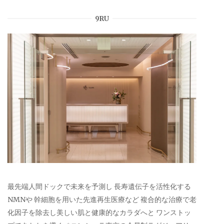
9RU
最先端人間ドックで未来を予測し 長寿遺伝子を活性化する
NMNや 幹細胞を用いた先進再生医療など 複合的な治療で老
化因子を除去し美しい肌と健康的なカラダへと ワンストッ