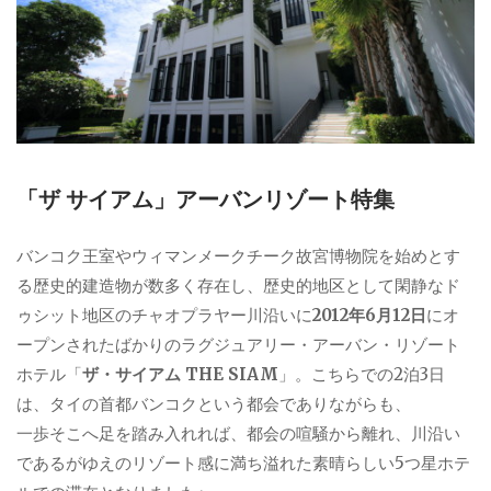
「ザ サイアム」アーバンリゾート特集
バンコク王室やウィマンメークチーク故宮博物院を始めとす
る歴史的建造物が数多く存在し、歴史的地区として閑静なド
ゥシット地区のチャオプラヤー川沿いに
2012年6月12日
にオ
ープンされたばかりのラグジュアリー・アーバン・リゾート
ホテル「
ザ・サイアム THE SIAM
」。こちらでの2泊3日
は、タイの首都バンコクという都会でありながらも、
一歩そこへ足を踏み入れれば、都会の喧騒から離れ、川沿い
であるがゆえのリゾート感に満ち溢れた素晴らしい5つ星ホテ