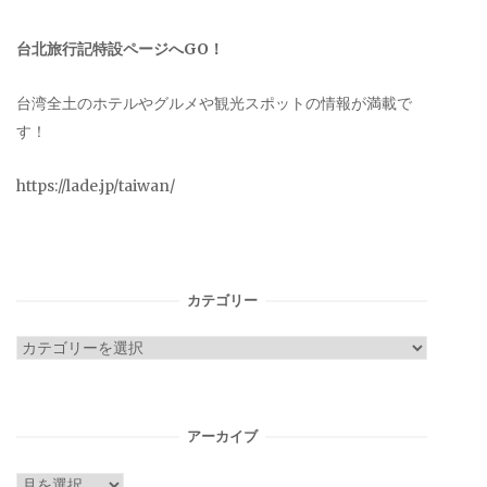
台北旅行記特設ページへGO！
台湾全土のホテルやグルメや観光スポットの情報が満載で
す！
https://lade.jp/taiwan/
カテゴリー
カ
テ
ゴ
リ
アーカイブ
ー
ア