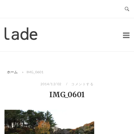
コ
ン
テ
ン
ホ
ツ
ー
へ
ム
ス
キ
ッ
ホーム
»
IMG_0601
プ
2014/12/02
コメントする
IMG_0601