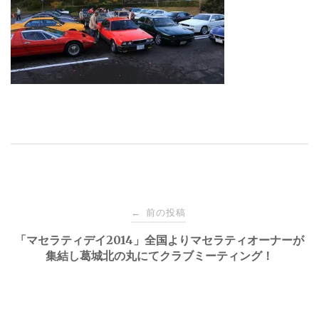
投
前の投稿
←
稿
「マセラティデイ2014」全国よりマセラティオーナーが
集結し葛城北の丸にてクラブミーティング！
ナ
ビ