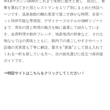
WEBマガジンladeがこれまで実際に愛犬と旅し、宿泊し、食
事を重ねてきた宿とレストランをエリア別にまとめた特設ペ
ージです。温泉旅館の離れ客室で過ごす静かな時間、全室ペ
ット同伴可能な専用宿、デザイナーズホテルや湖畔リゾート
まで、滞在の質と料理の魅力を軸に厳選して紹介していま
す。会席料理や創作フレンチ、地産地消の和食など、その土
地ならではの美味とともに、館内での過ごしやすさやペット
設備の充実度も丁寧に解説。愛犬を“家族”として迎え入れて
くれる一軒を探している方へ、次の旅先選びに役立つ保存版
ガイドです。
⇒特設サイトはこちらをクリックしてください！