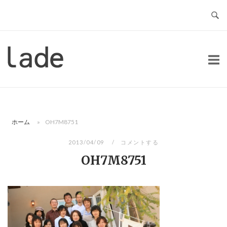
コ
ン
テ
ン
ホ
ツ
ー
へ
ム
ス
キ
ッ
ホーム
»
OH7M8751
プ
2013/04/09
コメントする
OH7M8751