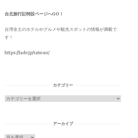
台北旅行記特設ページへGO！
台湾全土のホテルやグルメや観光スポットの情報が満載で
す！
https://lade.jp/taiwan/
カテゴリー
カ
テ
ゴ
リ
アーカイブ
ー
ア