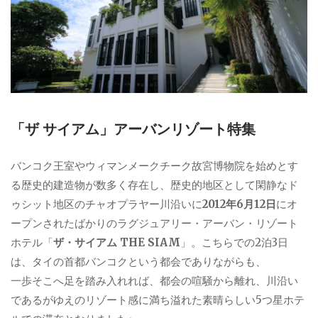
「ザ サイアム」アーバンリゾート特集
バンコク王室やウィマンメークチーク故宮博物院を始めとす
る歴史的建造物が数多く存在し、歴史的地区として閑静なド
ゥシット地区のチャオプラヤー川沿いに
2012年6月12日
にオ
ープンされたばかりのラグジュアリー・アーバン・リゾート
ホテル「
ザ・サイアム THE SIAM
」。こちらでの2泊3日
は、タイの首都バンコクという都会でありながらも、
一歩そこへ足を踏み入れれば、都会の喧騒から離れ、川沿い
であるがゆえのリゾート感に満ち溢れた素晴らしい5つ星ホテ