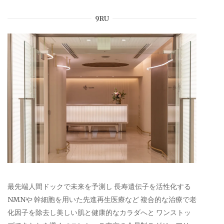
9RU
最先端人間ドックで未来を予測し 長寿遺伝子を活性化する
NMNや 幹細胞を用いた先進再生医療など 複合的な治療で老
化因子を除去し美しい肌と健康的なカラダへと ワンストッ