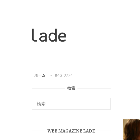
コ
ン
テ
ン
ホ
ツ
ー
へ
ム
ス
キ
ッ
ホーム
»
IMG_3774
プ
検索
WEB MAGAZINE LADE