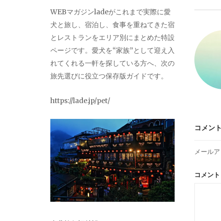
ビ
WEBマガジンladeがこれまで実際に愛
犬と旅し、宿泊し、食事を重ねてきた宿
ゲ
とレストランをエリア別にまとめた特設
ページです。愛犬を“家族”として迎え入
ー
れてくれる一軒を探している方へ、次の
旅先選びに役立つ保存版ガイドです。
シ
https://lade.jp/pet/
ョ
コメン
ン
メールア
コメン