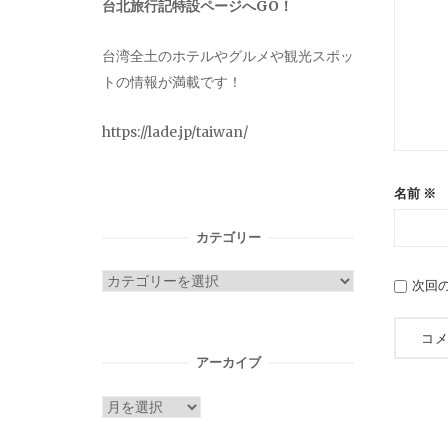
台北旅行記特設ページへGO！
台湾全土のホテルやグルメや観光スポッ
トの情報が満載です！
https://lade.jp/taiwan/
名前
※
カテゴリー
カ
次回
テ
ゴ
リ
アーカイブ
ー
ア
ー