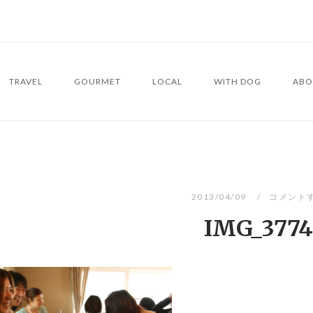
TRAVEL
GOURMET
LOCAL
WITH DOG
ABO
2013/04/09
コメント
IMG_3774