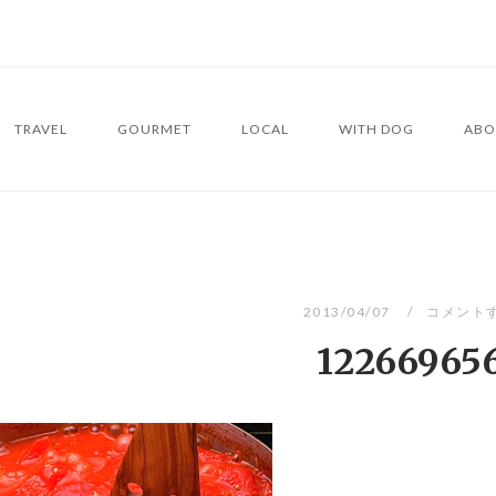
TRAVEL
GOURMET
LOCAL
WITH DOG
ABO
2013/04/07
コメント
12266965