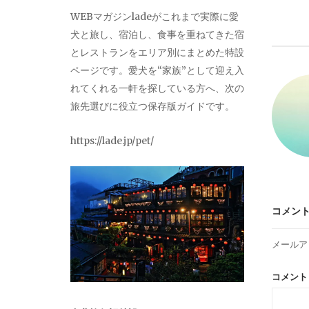
ナ
WEBマガジンladeがこれまで実際に愛
犬と旅し、宿泊し、食事を重ねてきた宿
ビ
とレストランをエリア別にまとめた特設
ページです。愛犬を“家族”として迎え入
ゲ
れてくれる一軒を探している方へ、次の
旅先選びに役立つ保存版ガイドです。
ー
https://lade.jp/pet/
シ
ョ
コメン
ン
メールア
コメン