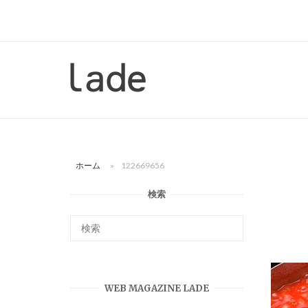
コ
ン
テ
ン
ホ
ツ
ー
へ
ム
ス
キ
ッ
ホーム
»
122669656
プ
検索
WEB MAGAZINE LADE