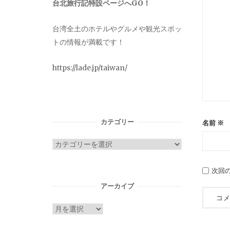
台北旅行記特設ページへGO！
台湾全土のホテルやグルメや観光スポッ
トの情報が満載です！
https://lade.jp/taiwan/
カテゴリー
名前
※
カ
テ
ゴ
次回
リ
アーカイブ
ー
ア
ー