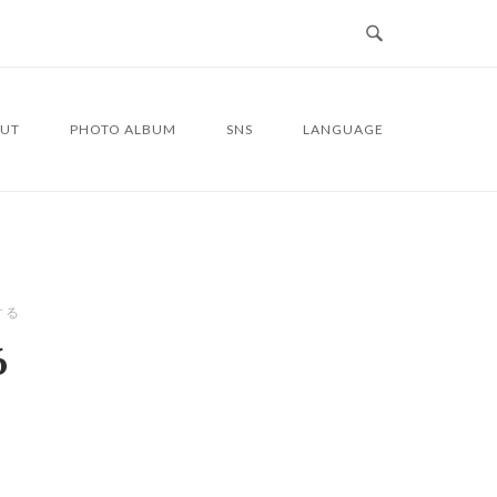
UT
PHOTO ALBUM
SNS
LANGUAGE
する
6