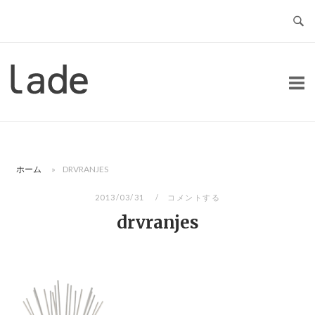
コ
ン
テ
ン
ホ
ツ
ー
へ
ム
ス
キ
ッ
ホーム
»
DRVRANJES
プ
2013/03/31
コメントする
drvranjes