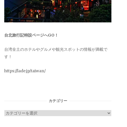
台北旅行記特設ページへGO！
台湾全土のホテルやグルメや観光スポットの情報が満載で
す！
https://lade.jp/taiwan/
カテゴリー
カ
テ