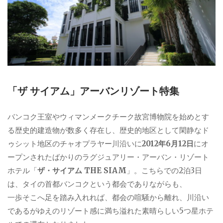
「ザ サイアム」アーバンリゾート特集
バンコク王室やウィマンメークチーク故宮博物院を始めとす
る歴史的建造物が数多く存在し、歴史的地区として閑静なド
ゥシット地区のチャオプラヤー川沿いに
2012年6月12日
にオ
ープンされたばかりのラグジュアリー・アーバン・リゾート
ホテル「
ザ・サイアム THE SIAM
」。こちらでの2泊3日
は、タイの首都バンコクという都会でありながらも、
一歩そこへ足を踏み入れれば、都会の喧騒から離れ、川沿い
であるがゆえのリゾート感に満ち溢れた素晴らしい5つ星ホテ