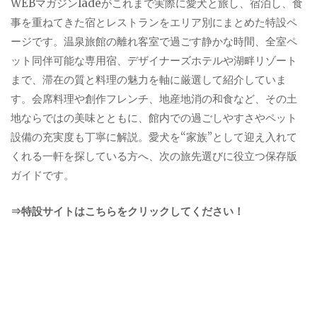
WEBマガジンladeがこれまで実際に愛犬と旅し、宿泊し、食
事を重ねてきた宿とレストランをエリア別にまとめた特設ペ
ージです。温泉旅館の離れ客室で過ごす静かな時間、全室ペ
ット同伴可能な専用宿、デザイナーズホテルや湖畔リゾート
まで、滞在の質と料理の魅力を軸に厳選して紹介していま
す。会席料理や創作フレンチ、地産地消の和食など、その土
地ならではの美味とともに、館内での過ごしやすさやペット
設備の充実度も丁寧に解説。愛犬を“家族”として迎え入れて
くれる一軒を探している方へ、次の旅先選びに役立つ保存版
ガイドです。
⇒特設サイトはこちらをクリックしてください！