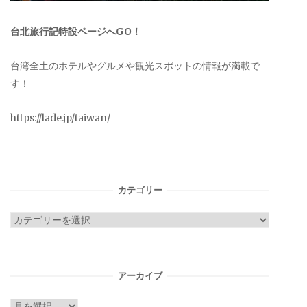
台北旅行記特設ページへGO！
台湾全土のホテルやグルメや観光スポットの情報が満載で
す！
https://lade.jp/taiwan/
カテゴリー
カ
テ
ゴ
リ
アーカイブ
ー
ア