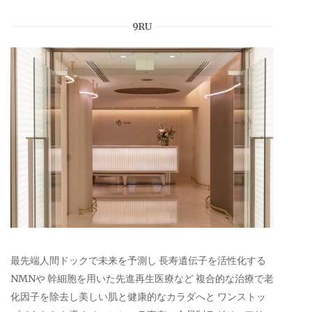
9RU
最先端人間ドックで未来を予測し 長寿遺伝子を活性化する
NMNや 幹細胞を用いた先進再生医療など 複合的な治療で老
化因子を除去し美しい肌と健康的なカラダへと ワンストッ