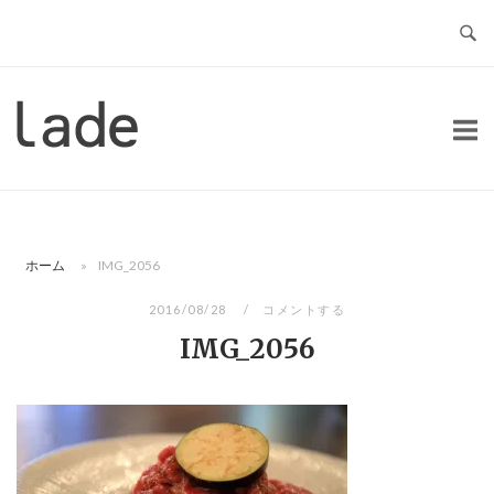
コ
ン
テ
ン
ホ
ツ
ー
へ
ム
ス
キ
ッ
ホーム
»
IMG_2056
プ
2016/08/28
コメントする
IMG_2056