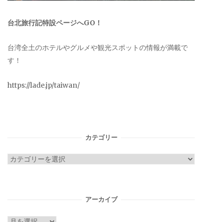
台北旅行記特設ページへGO！
台湾全土のホテルやグルメや観光スポットの情報が満載で
す！
https://lade.jp/taiwan/
カテゴリー
カ
テ
ゴ
リ
アーカイブ
ー
ア