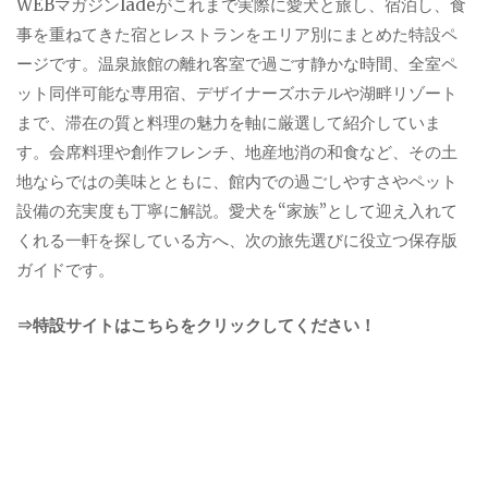
WEBマガジンladeがこれまで実際に愛犬と旅し、宿泊し、食
事を重ねてきた宿とレストランをエリア別にまとめた特設ペ
ージです。温泉旅館の離れ客室で過ごす静かな時間、全室ペ
ット同伴可能な専用宿、デザイナーズホテルや湖畔リゾート
まで、滞在の質と料理の魅力を軸に厳選して紹介していま
す。会席料理や創作フレンチ、地産地消の和食など、その土
地ならではの美味とともに、館内での過ごしやすさやペット
設備の充実度も丁寧に解説。愛犬を“家族”として迎え入れて
くれる一軒を探している方へ、次の旅先選びに役立つ保存版
ガイドです。
⇒特設サイトはこちらをクリックしてください！