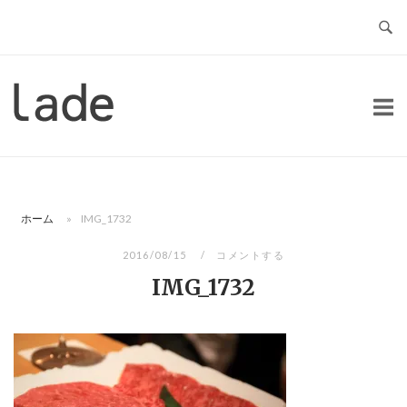
コ
ン
テ
ン
ホ
ツ
ー
へ
ム
ス
キ
ッ
ホーム
»
IMG_1732
プ
2016/08/15
コメントする
IMG_1732