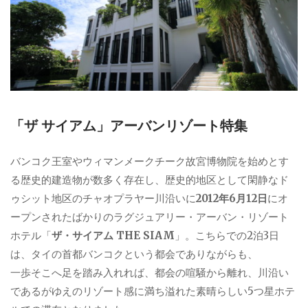
「ザ サイアム」アーバンリゾート特集
バンコク王室やウィマンメークチーク故宮博物院を始めとす
る歴史的建造物が数多く存在し、歴史的地区として閑静なド
ゥシット地区のチャオプラヤー川沿いに
2012年6月12日
にオ
ープンされたばかりのラグジュアリー・アーバン・リゾート
ホテル「
ザ・サイアム THE SIAM
」。こちらでの2泊3日
は、タイの首都バンコクという都会でありながらも、
一歩そこへ足を踏み入れれば、都会の喧騒から離れ、川沿い
であるがゆえのリゾート感に満ち溢れた素晴らしい5つ星ホテ