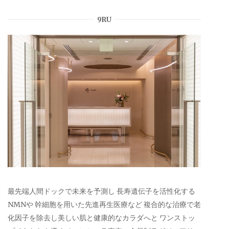
9RU
最先端人間ドックで未来を予測し 長寿遺伝子を活性化する
NMNや 幹細胞を用いた先進再生医療など 複合的な治療で老
化因子を除去し美しい肌と健康的なカラダへと ワンストッ