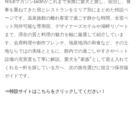
WEBマガジンladeがこれまで実際に愛犬と旅し、宿泊し、食
事を重ねてきた宿とレストランをエリア別にまとめた特設ペ
ージです。温泉旅館の離れ客室で過ごす静かな時間、全室ペ
ット同伴可能な専用宿、デザイナーズホテルや湖畔リゾート
まで、滞在の質と料理の魅力を軸に厳選して紹介していま
す。会席料理や創作フレンチ、地産地消の和食など、その土
地ならではの美味とともに、館内での過ごしやすさやペット
設備の充実度も丁寧に解説。愛犬を“家族”として迎え入れて
くれる一軒を探している方へ、次の旅先選びに役立つ保存版
ガイドです。
⇒特設サイトはこちらをクリックしてください！