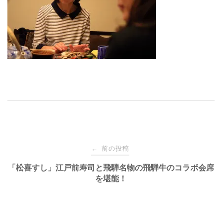
投
前の投稿
←
稿
「松喜すし」江戸前寿司と飛騨名物の飛騨牛のコラボ会席
を堪能！
ナ