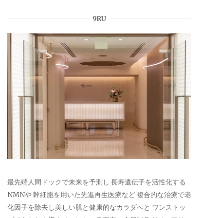
9RU
最先端人間ドックで未来を予測し 長寿遺伝子を活性化する
NMNや 幹細胞を用いた先進再生医療など 複合的な治療で老
化因子を除去し美しい肌と健康的なカラダへと ワンストッ