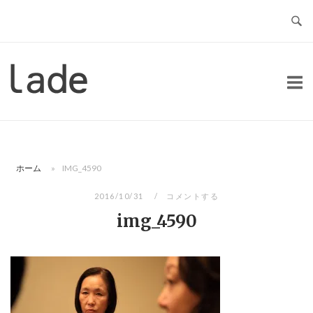
コ
ン
テ
ン
ホ
ツ
ー
へ
ム
ス
キ
ッ
ホーム
»
IMG_4590
プ
2016/10/31
コメントする
img_4590