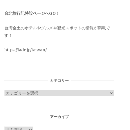
台北旅行記特設ページへGO！
台湾全土のホテルやグルメや観光スポットの情報が満載で
す！
https://lade.jp/taiwan/
カテゴリー
カ
テ
ゴ
リ
アーカイブ
ー
ア