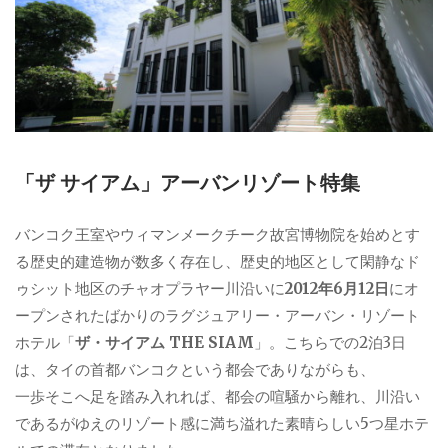
「ザ サイアム」アーバンリゾート特集
バンコク王室やウィマンメークチーク故宮博物院を始めとす
る歴史的建造物が数多く存在し、歴史的地区として閑静なド
ゥシット地区のチャオプラヤー川沿いに
2012年6月12日
にオ
ープンされたばかりのラグジュアリー・アーバン・リゾート
ホテル「
ザ・サイアム THE SIAM
」。こちらでの2泊3日
は、タイの首都バンコクという都会でありながらも、
一歩そこへ足を踏み入れれば、都会の喧騒から離れ、川沿い
であるがゆえのリゾート感に満ち溢れた素晴らしい5つ星ホテ