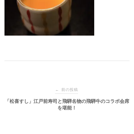
投
前の投稿
←
稿
「松喜すし」江戸前寿司と飛騨名物の飛騨牛のコラボ会席
を堪能！
ナ