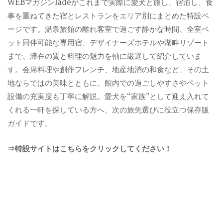
WEBマガジンladeがこれまで実際に愛犬と旅し、宿泊し、食
事を重ねてきた宿とレストランをエリア別にまとめた特設ペ
ージです。温泉旅館の離れ客室で過ごす静かな時間、全室ペ
ット同伴可能な専用宿、デザイナーズホテルや湖畔リゾート
まで、滞在の質と料理の魅力を軸に厳選して紹介していま
す。会席料理や創作フレンチ、地産地消の和食など、その土
地ならではの美味とともに、館内での過ごしやすさやペット
設備の充実度も丁寧に解説。愛犬を“家族”として迎え入れて
くれる一軒を探している方へ、次の旅先選びに役立つ保存版
ガイドです。
⇒特設サイトはこちらをクリックしてください！