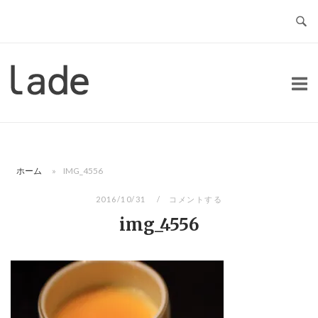
コ
ン
テ
ン
ホ
ツ
ー
へ
ム
ス
キ
ッ
ホーム
»
IMG_4556
プ
2016/10/31
コメントする
img_4556