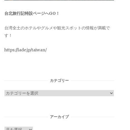
台北旅行記特設ページへGO！
台湾全土のホテルやグルメや観光スポットの情報が満載で
す！
https://lade.jp/taiwan/
カテゴリー
カ
テ
ゴ
リ
アーカイブ
ー
ア