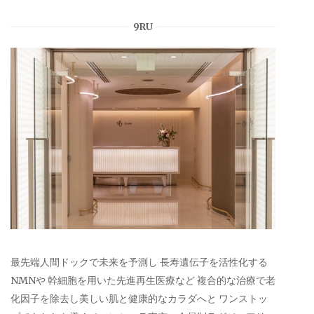
9RU
最先端人間ドックで未来を予測し 長寿遺伝子を活性化する
NMNや 幹細胞を用いた先進再生医療など 複合的な治療で老
化因子を除去し美しい肌と健康的なカラダへと ワンストッ