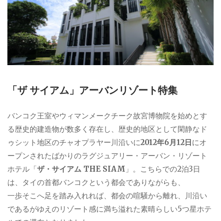
「ザ サイアム」アーバンリゾート特集
バンコク王室やウィマンメークチーク故宮博物院を始めとす
る歴史的建造物が数多く存在し、歴史的地区として閑静なド
ゥシット地区のチャオプラヤー川沿いに
2012年6月12日
にオ
ープンされたばかりのラグジュアリー・アーバン・リゾート
ホテル「
ザ・サイアム THE SIAM
」。こちらでの2泊3日
は、タイの首都バンコクという都会でありながらも、
一歩そこへ足を踏み入れれば、都会の喧騒から離れ、川沿い
であるがゆえのリゾート感に満ち溢れた素晴らしい5つ星ホテ