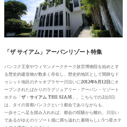
「ザ サイアム」アーバンリゾート特集
バンコク王室やウィマンメークチーク故宮博物院を始めとす
る歴史的建造物が数多く存在し、歴史的地区として閑静なド
ゥシット地区のチャオプラヤー川沿いに
2012年6月12日
にオ
ープンされたばかりのラグジュアリー・アーバン・リゾート
ホテル「
ザ・サイアム THE SIAM
」。こちらでの2泊3日
は、タイの首都バンコクという都会でありながらも、
一歩そこへ足を踏み入れれば、都会の喧騒から離れ、川沿い
であるがゆえのリゾート感に満ち溢れた素晴らしい5つ星ホテ