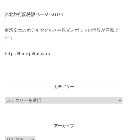
台北旅行記特設ページへGO！
台湾全土のホテルやグルメや観光スポットの情報が満載で
す！
https://lade.jp/taiwan/
カテゴリー
カ
テ
ゴ
リ
アーカイブ
ー
ア