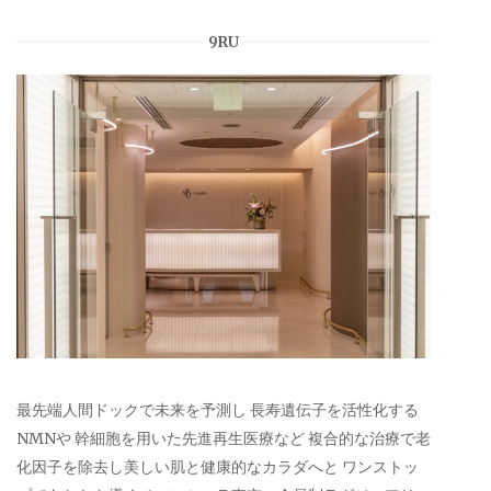
9RU
最先端人間ドックで未来を予測し 長寿遺伝子を活性化する
NMNや 幹細胞を用いた先進再生医療など 複合的な治療で老
化因子を除去し美しい肌と健康的なカラダへと ワンストッ