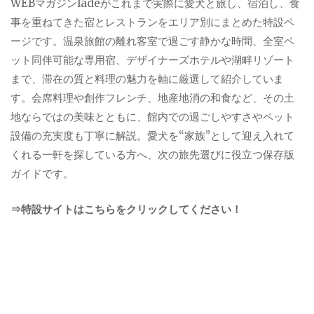
WEBマガジンladeがこれまで実際に愛犬と旅し、宿泊し、食
事を重ねてきた宿とレストランをエリア別にまとめた特設ペ
ージです。温泉旅館の離れ客室で過ごす静かな時間、全室ペ
ット同伴可能な専用宿、デザイナーズホテルや湖畔リゾート
まで、滞在の質と料理の魅力を軸に厳選して紹介していま
す。会席料理や創作フレンチ、地産地消の和食など、その土
地ならではの美味とともに、館内での過ごしやすさやペット
設備の充実度も丁寧に解説。愛犬を“家族”として迎え入れて
くれる一軒を探している方へ、次の旅先選びに役立つ保存版
ガイドです。
⇒特設サイトはこちらをクリックしてください！