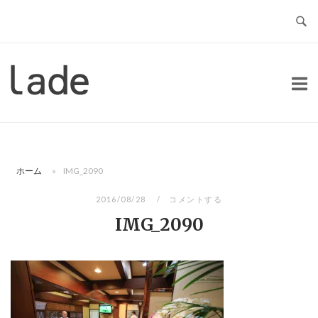
コ
ン
テ
ン
ホ
ツ
ー
へ
ム
ス
キ
ッ
ホーム
»
IMG_2090
プ
2016/08/28
コメントする
IMG_2090