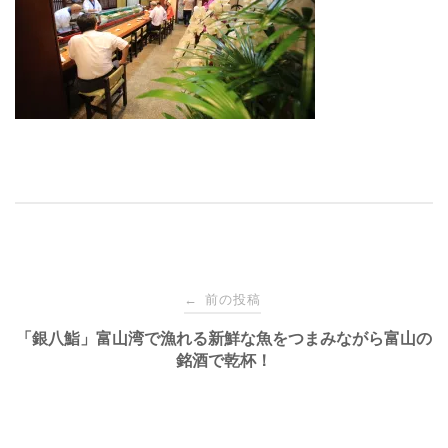
投
前の投稿
←
稿
「銀八鮨」富山湾で漁れる新鮮な魚をつまみながら富山の
銘酒で乾杯！
ナ