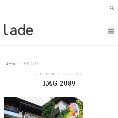
コ
ン
テ
ン
ホ
ツ
ー
へ
ム
ス
キ
ッ
ホーム
»
IMG_2089
プ
2016/08/28
コメントする
IMG_2089