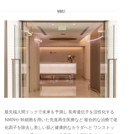
9RU
最先端人間ドックで未来を予測し 長寿遺伝子を活性化する
NMNや 幹細胞を用いた先進再生医療など 複合的な治療で老
化因子を除去し美しい肌と健康的なカラダへと ワンストッ