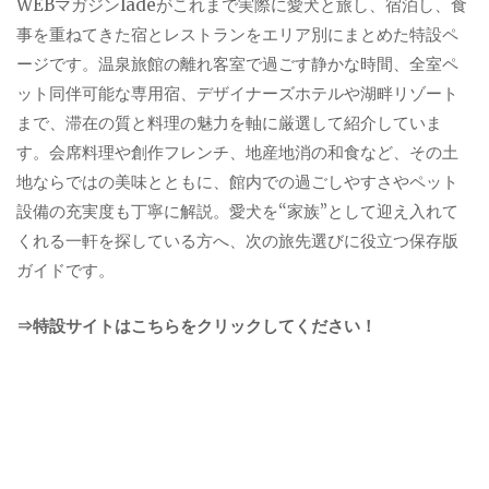
WEBマガジンladeがこれまで実際に愛犬と旅し、宿泊し、食
事を重ねてきた宿とレストランをエリア別にまとめた特設ペ
ージです。温泉旅館の離れ客室で過ごす静かな時間、全室ペ
ット同伴可能な専用宿、デザイナーズホテルや湖畔リゾート
まで、滞在の質と料理の魅力を軸に厳選して紹介していま
す。会席料理や創作フレンチ、地産地消の和食など、その土
地ならではの美味とともに、館内での過ごしやすさやペット
設備の充実度も丁寧に解説。愛犬を“家族”として迎え入れて
くれる一軒を探している方へ、次の旅先選びに役立つ保存版
ガイドです。
⇒特設サイトはこちらをクリックしてください！