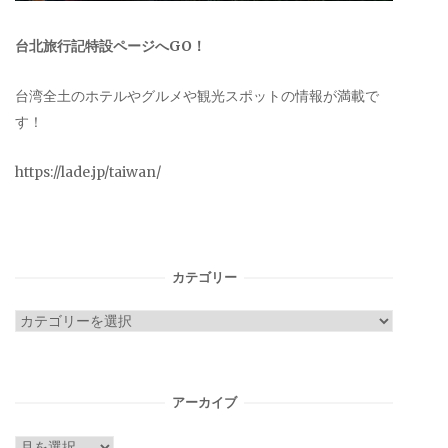
台北旅行記特設ページへGO！
台湾全土のホテルやグルメや観光スポットの情報が満載で
す！
https://lade.jp/taiwan/
カテゴリー
カ
テ
ゴ
リ
アーカイブ
ー
ア