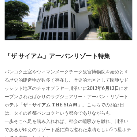
「ザ サイアム」アーバンリゾート特集
バンコク王室やウィマンメークチーク故宮博物院を始めとす
る歴史的建造物が数多く存在し、歴史的地区として閑静なド
ゥシット地区のチャオプラヤー川沿いに
2012年6月12日
にオ
ープンされたばかりのラグジュアリー・アーバン・リゾート
ホテル「
ザ・サイアム THE SIAM
」。こちらでの2泊3日
は、タイの首都バンコクという都会でありながらも、
一歩そこへ足を踏み入れれば、都会の喧騒から離れ、川沿い
であるがゆえのリゾート感に満ち溢れた素晴らしい5つ星ホテ