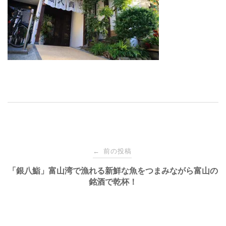
投
前の投稿
←
稿
「銀八鮨」富山湾で漁れる新鮮な魚をつまみながら富山の
銘酒で乾杯！
ナ