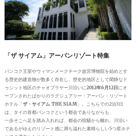
「ザ サイアム」アーバンリゾート特集
バンコク王室やウィマンメークチーク故宮博物院を始めとす
る歴史的建造物が数多く存在し、歴史的地区として閑静なド
ゥシット地区のチャオプラヤー川沿いに
2012年6月12日
にオ
ープンされたばかりのラグジュアリー・アーバン・リゾート
ホテル「
ザ・サイアム THE SIAM
」。こちらでの2泊3日
は、タイの首都バンコクという都会でありながらも、
一歩そこへ足を踏み入れれば、都会の喧騒から離れ、川沿い
であるがゆえのリゾート感に満ち溢れた素晴らしい5つ星ホテ