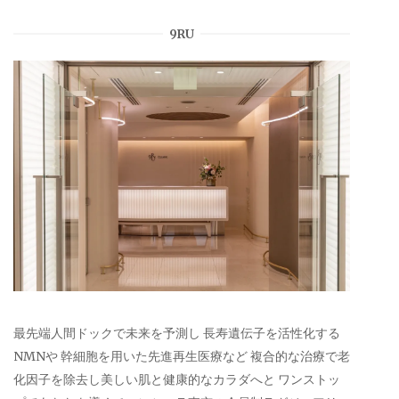
9RU
最先端人間ドックで未来を予測し 長寿遺伝子を活性化する
NMNや 幹細胞を用いた先進再生医療など 複合的な治療で老
化因子を除去し美しい肌と健康的なカラダへと ワンストッ