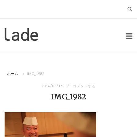
コ
ン
テ
ン
ホ
ツ
ー
へ
ム
ス
キ
ッ
ホーム
»
IMG_1982
プ
2016/08/15
コメントする
IMG_1982