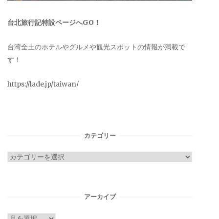
台北旅行記特設ページへGO！
台湾全土のホテルやグルメや観光スポットの情報が満載で
す！
https://lade.jp/taiwan/
カテゴリー
カ
テ
ゴ
リ
アーカイブ
ー
ア