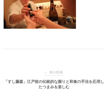
投
前の投稿
←
稿
「すし藤森」江戸前の伝統的な握りと和食の手法を応用し
たつまみを楽しむ
ナ