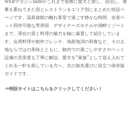
WEBマガジンladeがこれまで実際に愛犬と旅し、宿泊し、食
事を重ねてきた宿とレストランをエリア別にまとめた特設ペ
ージです。温泉旅館の離れ客室で過ごす静かな時間、全室ペ
ット同伴可能な専用宿、デザイナーズホテルや湖畔リゾート
まで、滞在の質と料理の魅力を軸に厳選して紹介していま
す。会席料理や創作フレンチ、地産地消の和食など、その土
地ならではの美味とともに、館内での過ごしやすさやペット
設備の充実度も丁寧に解説。愛犬を“家族”として迎え入れて
くれる一軒を探している方へ、次の旅先選びに役立つ保存版
ガイドです。
⇒特設サイトはこちらをクリックしてください！