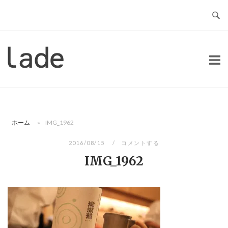
コ
ン
テ
ン
ホ
ツ
ー
へ
ム
ス
キ
ッ
ホーム
»
IMG_1962
プ
2016/08/15
コメントする
IMG_1962