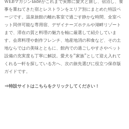
WEBマガジンladeがこれまで実際に愛犬と旅し、宿泊し、食
事を重ねてきた宿とレストランをエリア別にまとめた特設ペ
ージです。温泉旅館の離れ客室で過ごす静かな時間、全室ペ
ット同伴可能な専用宿、デザイナーズホテルや湖畔リゾート
まで、滞在の質と料理の魅力を軸に厳選して紹介していま
す。会席料理や創作フレンチ、地産地消の和食など、その土
地ならではの美味とともに、館内での過ごしやすさやペット
設備の充実度も丁寧に解説。愛犬を“家族”として迎え入れて
くれる一軒を探している方へ、次の旅先選びに役立つ保存版
ガイドです。
⇒特設サイトはこちらをクリックしてください！