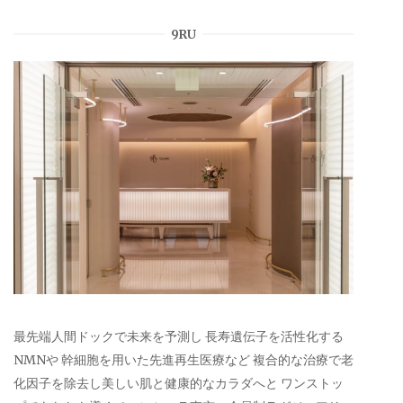
9RU
最先端人間ドックで未来を予測し 長寿遺伝子を活性化する
NMNや 幹細胞を用いた先進再生医療など 複合的な治療で老
化因子を除去し美しい肌と健康的なカラダへと ワンストッ