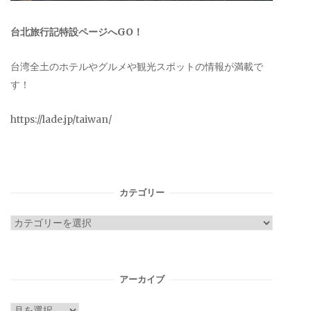
台北旅行記特設ページへGO！
台湾全土のホテルやグルメや観光スポットの情報が満載で
す！
https://lade.jp/taiwan/
カテゴリー
カ
テ
ゴ
リ
アーカイブ
ー
ア