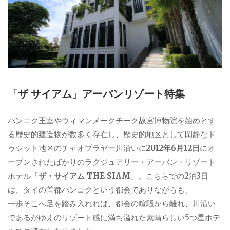
「ザ サイアム」アーバンリゾート特集
バンコク王室やウィマンメークチーク故宮博物院を始めとす
る歴史的建造物が数多く存在し、歴史的地区として閑静なド
ゥシット地区のチャオプラヤー川沿いに
2012年6月12日
にオ
ープンされたばかりのラグジュアリー・アーバン・リゾート
ホテル「
ザ・サイアム THE SIAM
」。こちらでの2泊3日
は、タイの首都バンコクという都会でありながらも、
一歩そこへ足を踏み入れれば、都会の喧騒から離れ、川沿い
であるがゆえのリゾート感に満ち溢れた素晴らしい5つ星ホテ