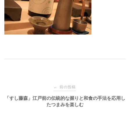
投
前の投稿
←
稿
「すし藤森」江戸前の伝統的な握りと和食の手法を応用し
たつまみを楽しむ
ナ