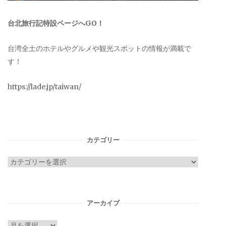
台北旅行記特設ページへGO！
台湾全土のホテルやグルメや観光スポットの情報が満載で
す！
https://lade.jp/taiwan/
カテゴリー
カ
テ
ゴ
リ
アーカイブ
ー
ア