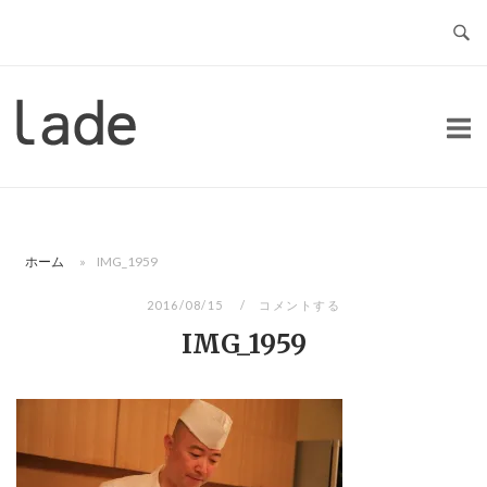
コ
ン
テ
ン
ホ
ツ
ー
へ
ム
ス
キ
ッ
ホーム
»
IMG_1959
プ
2016/08/15
コメントする
IMG_1959