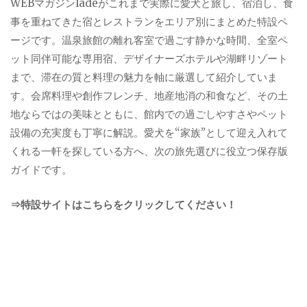
WEBマガジンladeがこれまで実際に愛犬と旅し、宿泊し、食
事を重ねてきた宿とレストランをエリア別にまとめた特設ペ
ージです。温泉旅館の離れ客室で過ごす静かな時間、全室ペ
ット同伴可能な専用宿、デザイナーズホテルや湖畔リゾート
まで、滞在の質と料理の魅力を軸に厳選して紹介していま
す。会席料理や創作フレンチ、地産地消の和食など、その土
地ならではの美味とともに、館内での過ごしやすさやペット
設備の充実度も丁寧に解説。愛犬を“家族”として迎え入れて
くれる一軒を探している方へ、次の旅先選びに役立つ保存版
ガイドです。
⇒特設サイトはこちらをクリックしてください！