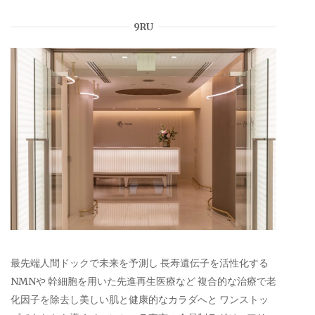
9RU
最先端人間ドックで未来を予測し 長寿遺伝子を活性化する
NMNや 幹細胞を用いた先進再生医療など 複合的な治療で老
化因子を除去し美しい肌と健康的なカラダへと ワンストッ