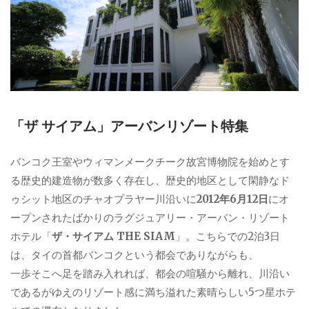
「ザ サイアム」アーバンリゾート特集
バンコク王室やウィマンメークチーク故宮博物院を始めとす
る歴史的建造物が数多く存在し、歴史的地区として閑静なド
ゥシット地区のチャオプラヤー川沿いに
2012年6月12日
にオ
ープンされたばかりのラグジュアリー・アーバン・リゾート
ホテル「
ザ・サイアム THE SIAM
」。こちらでの2泊3日
は、タイの首都バンコクという都会でありながらも、
一歩そこへ足を踏み入れれば、都会の喧騒から離れ、川沿い
であるがゆえのリゾート感に満ち溢れた素晴らしい5つ星ホテ