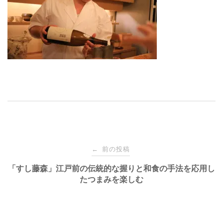
投
前の投稿
←
稿
「すし藤森」江戸前の伝統的な握りと和食の手法を応用し
たつまみを楽しむ
ナ