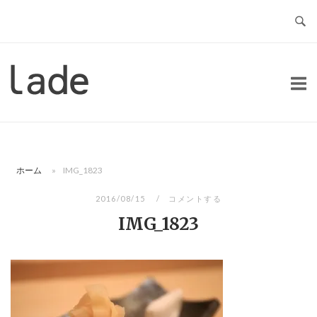
コ
ン
テ
ン
ホ
ツ
ー
へ
ム
ス
キ
ッ
ホーム
»
IMG_1823
プ
2016/08/15
コメントする
IMG_1823