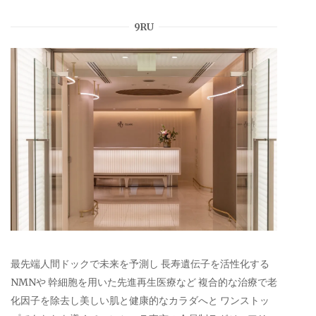
9RU
最先端人間ドックで未来を予測し 長寿遺伝子を活性化する
NMNや 幹細胞を用いた先進再生医療など 複合的な治療で老
化因子を除去し美しい肌と健康的なカラダへと ワンストッ