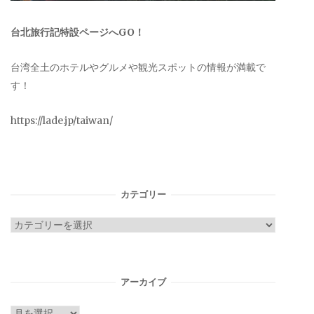
台北旅行記特設ページへGO！
台湾全土のホテルやグルメや観光スポットの情報が満載で
す！
https://lade.jp/taiwan/
カテゴリー
カ
テ
ゴ
リ
アーカイブ
ー
ア