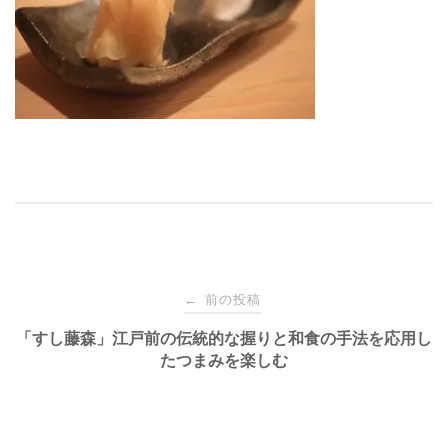
投
前の投稿
←
稿
「すし藤森」江戸前の伝統的な握りと和食の手法を応用し
たつまみを楽しむ
ナ