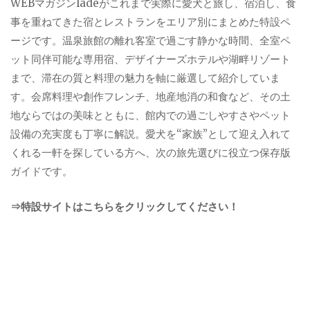
WEBマガジンladeがこれまで実際に愛犬と旅し、宿泊し、食
事を重ねてきた宿とレストランをエリア別にまとめた特設ペ
ージです。温泉旅館の離れ客室で過ごす静かな時間、全室ペ
ット同伴可能な専用宿、デザイナーズホテルや湖畔リゾート
まで、滞在の質と料理の魅力を軸に厳選して紹介していま
す。会席料理や創作フレンチ、地産地消の和食など、その土
地ならではの美味とともに、館内での過ごしやすさやペット
設備の充実度も丁寧に解説。愛犬を“家族”として迎え入れて
くれる一軒を探している方へ、次の旅先選びに役立つ保存版
ガイドです。
⇒特設サイトはこちらをクリックしてください！