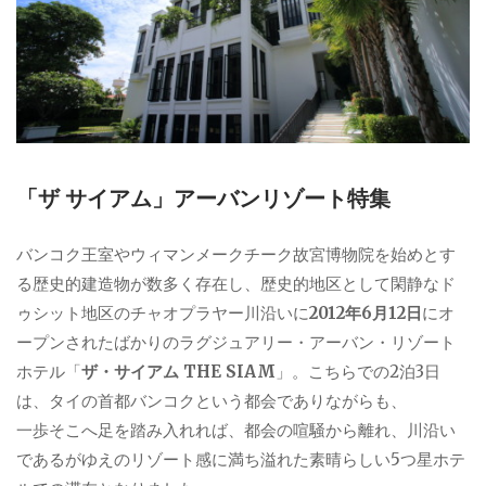
「ザ サイアム」アーバンリゾート特集
バンコク王室やウィマンメークチーク故宮博物院を始めとす
る歴史的建造物が数多く存在し、歴史的地区として閑静なド
ゥシット地区のチャオプラヤー川沿いに
2012年6月12日
にオ
ープンされたばかりのラグジュアリー・アーバン・リゾート
ホテル「
ザ・サイアム THE SIAM
」。こちらでの2泊3日
は、タイの首都バンコクという都会でありながらも、
一歩そこへ足を踏み入れれば、都会の喧騒から離れ、川沿い
であるがゆえのリゾート感に満ち溢れた素晴らしい5つ星ホテ