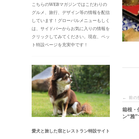
こちらのWEBマガジンではこだわりの
グルメ、旅行、デザイン等の情報を配信
しています！グローバルメニューもしく
は、サイドバーからお気に入りの情報を
クリックしてみてください。現在、ペッ
ト特設ページを充実中です！
投
前の
←
稿
箱根・
ン“雅
ナ
愛犬と旅した宿とレストラン特設サイト