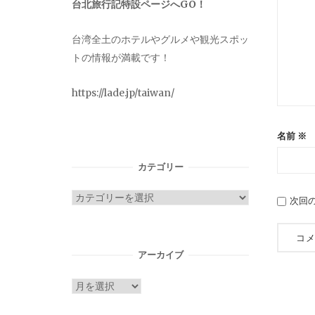
台北旅行記特設ページへGO！
台湾全土のホテルやグルメや観光スポッ
トの情報が満載です！
https://lade.jp/taiwan/
名前
※
カテゴリー
カ
次回
テ
ゴ
リ
アーカイブ
ー
ア
ー