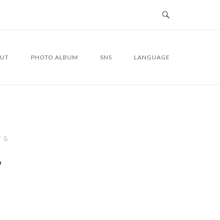
UT
PHOTO ALBUM
SNS
LANGUAGE
する
8