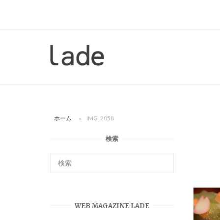
コ
ン
テ
ン
ホ
ツ
ー
へ
ム
ス
キ
ッ
ホーム
»
IMG_2058
プ
検索
WEB MAGAZINE LADE