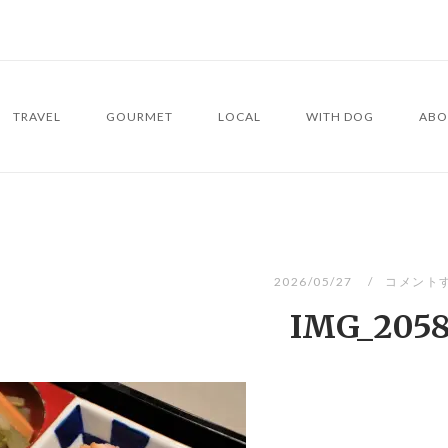
TRAVEL
GOURMET
LOCAL
WITH DOG
ABO
2026/05/27
コメント
IMG_205