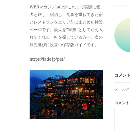
ビ
WEBマガジンladeがこれまで実際に愛
犬と旅し、宿泊し、食事を重ねてきた宿
ゲ
とレストランをエリア別にまとめた特設
ページです。愛犬を“家族”として迎え入
ー
れてくれる一軒を探している方へ、次の
旅先選びに役立つ保存版ガイドです。
シ
https://lade.jp/pet/
ョ
コメン
ン
メールア
コメン