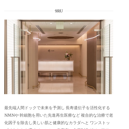
9RU
最先端人間ドックで未来を予測し 長寿遺伝子を活性化する
NMNや 幹細胞を用いた先進再生医療など 複合的な治療で老
化因子を除去し美しい肌と健康的なカラダへと ワンストッ