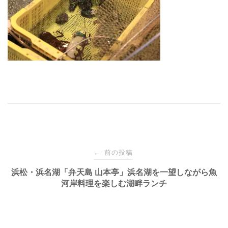
投
前の投稿
←
稿
浜松・浜名湖「弁天島 山本亭」浜名湖を一望しながら魚
河岸料理を楽しむ湖畔ランチ
ナ