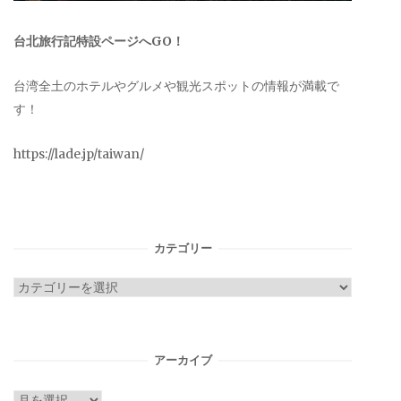
台北旅行記特設ページへGO！
台湾全土のホテルやグルメや観光スポットの情報が満載で
す！
https://lade.jp/taiwan/
カテゴリー
カ
テ
ゴ
リ
アーカイブ
ー
ア