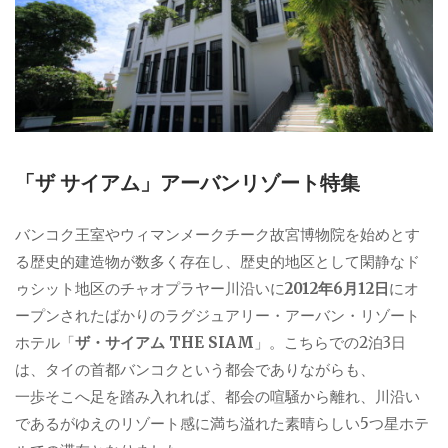
「ザ サイアム」アーバンリゾート特集
バンコク王室やウィマンメークチーク故宮博物院を始めとす
る歴史的建造物が数多く存在し、歴史的地区として閑静なド
ゥシット地区のチャオプラヤー川沿いに
2012年6月12日
にオ
ープンされたばかりのラグジュアリー・アーバン・リゾート
ホテル「
ザ・サイアム THE SIAM
」。こちらでの2泊3日
は、タイの首都バンコクという都会でありながらも、
一歩そこへ足を踏み入れれば、都会の喧騒から離れ、川沿い
であるがゆえのリゾート感に満ち溢れた素晴らしい5つ星ホテ