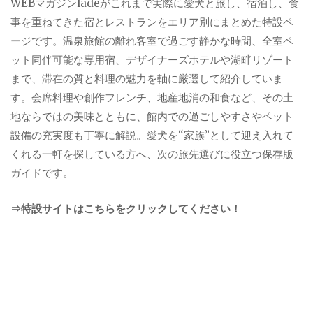
WEBマガジンladeがこれまで実際に愛犬と旅し、宿泊し、食
事を重ねてきた宿とレストランをエリア別にまとめた特設ペ
ージです。温泉旅館の離れ客室で過ごす静かな時間、全室ペ
ット同伴可能な専用宿、デザイナーズホテルや湖畔リゾート
まで、滞在の質と料理の魅力を軸に厳選して紹介していま
す。会席料理や創作フレンチ、地産地消の和食など、その土
地ならではの美味とともに、館内での過ごしやすさやペット
設備の充実度も丁寧に解説。愛犬を“家族”として迎え入れて
くれる一軒を探している方へ、次の旅先選びに役立つ保存版
ガイドです。
⇒特設サイトはこちらをクリックしてください！