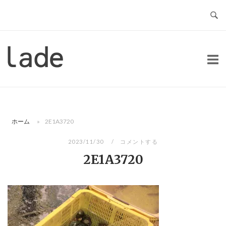
コ
ン
テ
ン
ホ
ツ
ー
へ
ム
ス
キ
ッ
ホーム
»
2E1A3720
プ
2023/11/30
コメントする
2E1A3720