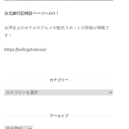
台北旅行記特設ページへGO！
台湾全土のホテルやグルメや観光スポットの情報が満載で
す！
https://lade.jp/taiwan/
カテゴリー
カ
テ
ゴ
リ
アーカイブ
ー
ア