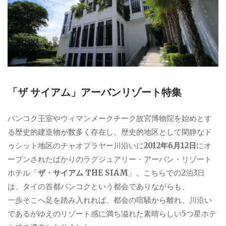
「ザ サイアム」アーバンリゾート特集
バンコク王室やウィマンメークチーク故宮博物院を始めとす
る歴史的建造物が数多く存在し、歴史的地区として閑静なド
ゥシット地区のチャオプラヤー川沿いに
2012年6月12日
にオ
ープンされたばかりのラグジュアリー・アーバン・リゾート
ホテル「
ザ・サイアム THE SIAM
」。こちらでの2泊3日
は、タイの首都バンコクという都会でありながらも、
一歩そこへ足を踏み入れれば、都会の喧騒から離れ、川沿い
であるがゆえのリゾート感に満ち溢れた素晴らしい5つ星ホテ