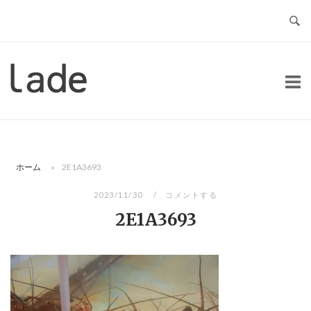
コ
ン
テ
ン
ホ
ツ
ー
へ
ム
ス
キ
ッ
ホーム
»
2E1A3693
プ
2023/11/30
コメントする
2E1A3693