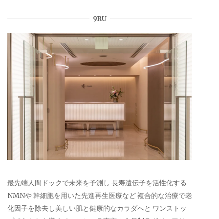
9RU
最先端人間ドックで未来を予測し 長寿遺伝子を活性化する
NMNや 幹細胞を用いた先進再生医療など 複合的な治療で老
化因子を除去し美しい肌と健康的なカラダへと ワンストッ