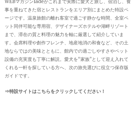
WEBマガジンladeがこれまで実際に愛犬と旅し、宿泊し、食
事を重ねてきた宿とレストランをエリア別にまとめた特設ペ
ージです。温泉旅館の離れ客室で過ごす静かな時間、全室ペ
ット同伴可能な専用宿、デザイナーズホテルや湖畔リゾート
まで、滞在の質と料理の魅力を軸に厳選して紹介していま
す。会席料理や創作フレンチ、地産地消の和食など、その土
地ならではの美味とともに、館内での過ごしやすさやペット
設備の充実度も丁寧に解説。愛犬を“家族”として迎え入れて
くれる一軒を探している方へ、次の旅先選びに役立つ保存版
ガイドです。
⇒特設サイトはこちらをクリックしてください！