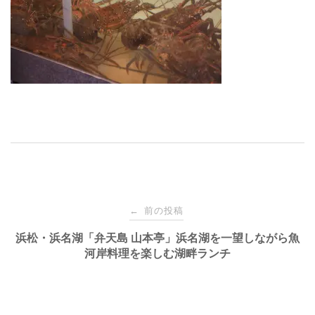
投
前の投稿
←
稿
浜松・浜名湖「弁天島 山本亭」浜名湖を一望しながら魚
河岸料理を楽しむ湖畔ランチ
ナ