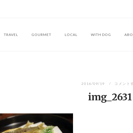
TRAVEL
GOURMET
LOCAL
WITH DOG
ABO
2016/09/19
コメント
img_2631