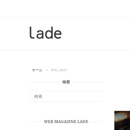
コ
ン
テ
ン
ホ
ツ
ー
へ
ム
ス
キ
ッ
ホーム
»
IMG_2631
プ
検索
WEB MAGAZINE LADE