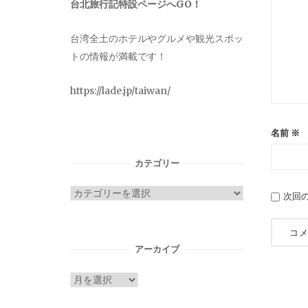
台北旅行記特設ページへGO！
台湾全土のホテルやグルメや観光スポッ
トの情報が満載です！
https://lade.jp/taiwan/
名前
※
カテゴリー
カ
次回
テ
ゴ
リ
アーカイブ
ー
ア
ー