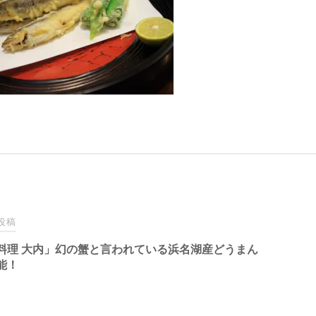
投稿
料理 大内」幻の蟹と言われている浜名湖産どうまん
能！