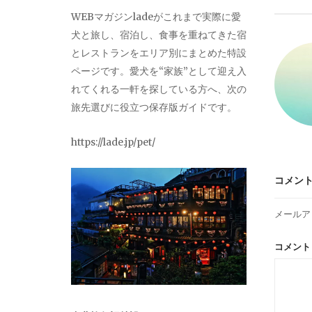
ビ
WEBマガジンladeがこれまで実際に愛
犬と旅し、宿泊し、食事を重ねてきた宿
ゲ
とレストランをエリア別にまとめた特設
ページです。愛犬を“家族”として迎え入
ー
れてくれる一軒を探している方へ、次の
旅先選びに役立つ保存版ガイドです。
シ
https://lade.jp/pet/
ョ
コメン
ン
メールア
コメン