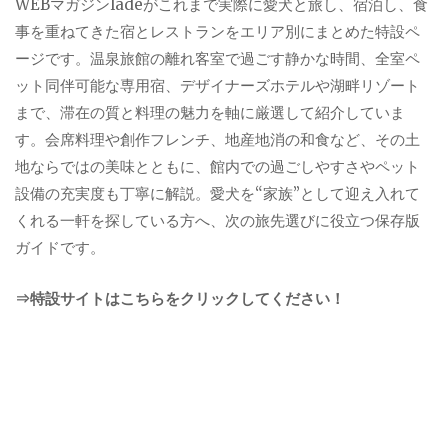
WEBマガジンladeがこれまで実際に愛犬と旅し、宿泊し、食
事を重ねてきた宿とレストランをエリア別にまとめた特設ペ
ージです。温泉旅館の離れ客室で過ごす静かな時間、全室ペ
ット同伴可能な専用宿、デザイナーズホテルや湖畔リゾート
まで、滞在の質と料理の魅力を軸に厳選して紹介していま
す。会席料理や創作フレンチ、地産地消の和食など、その土
地ならではの美味とともに、館内での過ごしやすさやペット
設備の充実度も丁寧に解説。愛犬を“家族”として迎え入れて
くれる一軒を探している方へ、次の旅先選びに役立つ保存版
ガイドです。
⇒特設サイトはこちらをクリックしてください！