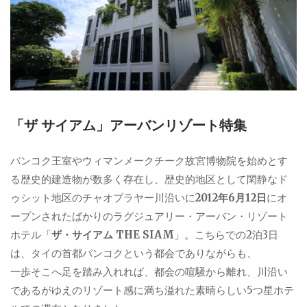
「ザ サイアム」アーバンリゾート特集
バンコク王室やウィマンメークチーク故宮博物院を始めとす
る歴史的建造物が数多く存在し、歴史的地区として閑静なド
ゥシット地区のチャオプラヤー川沿いに
2012年6月12日
にオ
ープンされたばかりのラグジュアリー・アーバン・リゾート
ホテル「
ザ・サイアム THE SIAM
」。こちらでの2泊3日
は、タイの首都バンコクという都会でありながらも、
一歩そこへ足を踏み入れれば、都会の喧騒から離れ、川沿い
であるがゆえのリゾート感に満ち溢れた素晴らしい5つ星ホテ