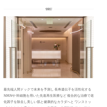
9RU
最先端人間ドックで未来を予測し 長寿遺伝子を活性化する
NMNや 幹細胞を用いた先進再生医療など 複合的な治療で老
化因子を除去し美しい肌と健康的なカラダへと ワンストッ