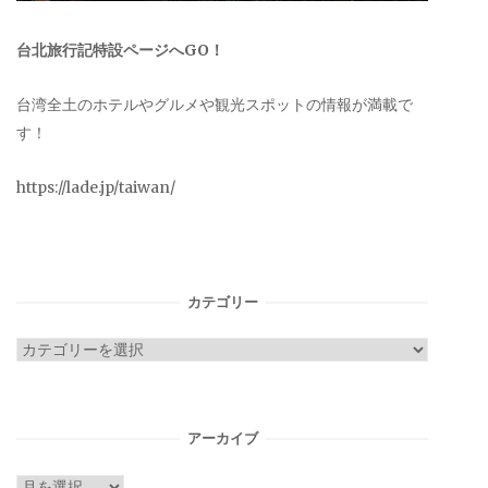
台北旅行記特設ページへGO！
台湾全土のホテルやグルメや観光スポットの情報が満載で
す！
https://lade.jp/taiwan/
カテゴリー
カ
テ
ゴ
リ
アーカイブ
ー
ア