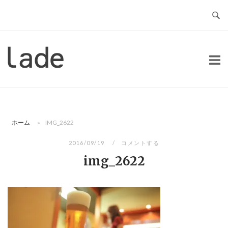
コ
ン
テ
ン
ホ
ツ
ー
へ
ム
ス
キ
ッ
ホーム
»
IMG_2622
プ
2016/09/19
コメントする
img_2622