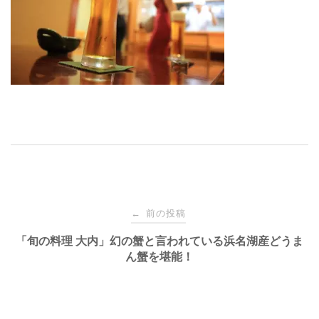
投
前の投稿
←
稿
「旬の料理 大内」幻の蟹と言われている浜名湖産どうま
ん蟹を堪能！
ナ