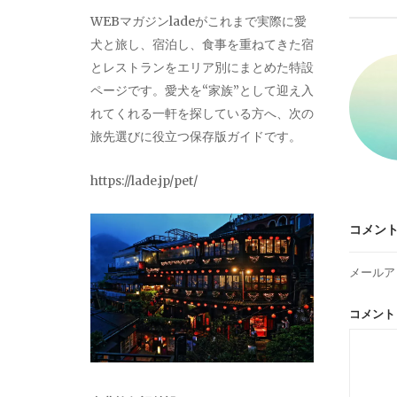
ビ
WEBマガジンladeがこれまで実際に愛
犬と旅し、宿泊し、食事を重ねてきた宿
ゲ
とレストランをエリア別にまとめた特設
ページです。愛犬を“家族”として迎え入
ー
れてくれる一軒を探している方へ、次の
旅先選びに役立つ保存版ガイドです。
シ
https://lade.jp/pet/
ョ
コメン
ン
メールア
コメン