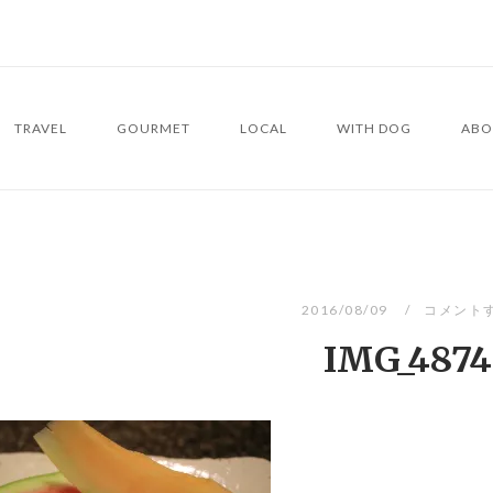
TRAVEL
GOURMET
LOCAL
WITH DOG
ABO
2016/08/09
コメント
IMG_4874