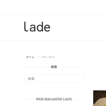
コ
ン
テ
ン
ホ
ツ
ー
へ
ム
ス
キ
ッ
ホーム
»
IMG_4874
プ
検索
WEB MAGAZINE LADE