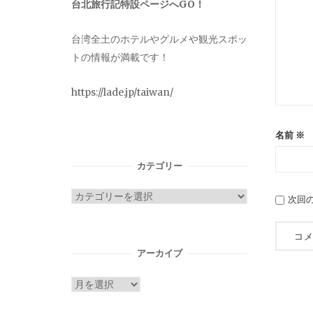
台北旅行記特設ページへGO！
台湾全土のホテルやグルメや観光スポッ
トの情報が満載です！
https://lade.jp/taiwan/
名前
※
カテゴリー
カ
次回
テ
ゴ
リ
アーカイブ
ー
ア
ー