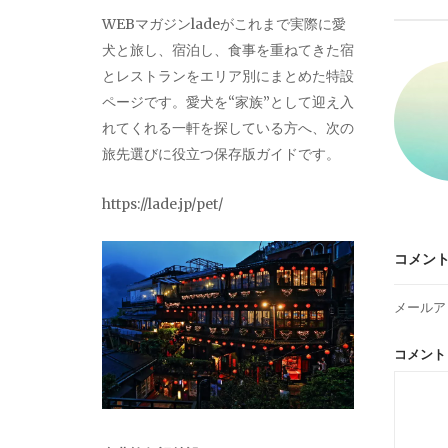
ビ
WEBマガジンladeがこれまで実際に愛
犬と旅し、宿泊し、食事を重ねてきた宿
ゲ
とレストランをエリア別にまとめた特設
ページです。愛犬を“家族”として迎え入
ー
れてくれる一軒を探している方へ、次の
旅先選びに役立つ保存版ガイドです。
シ
https://lade.jp/pet/
ョ
コメン
ン
メールア
コメン