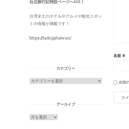
台北旅行記特設ページへGO！
台湾全土のホテルやグルメや観光スポッ
トの情報が満載です！
https://lade.jp/taiwan/
名前
※
カテゴリー
カ
次回
テ
ゴ
リ
アーカイブ
ー
ア
ー