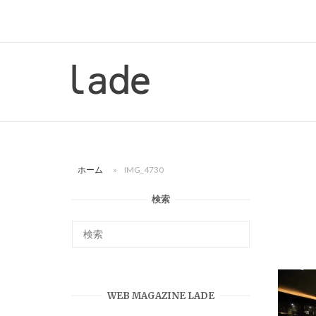
コ
ン
テ
ン
ホ
ツ
ー
へ
ム
ス
キ
ッ
ホーム
»
IMG_4730
プ
検索
WEB MAGAZINE LADE