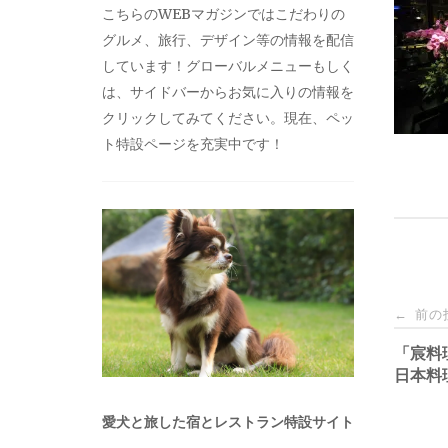
こちらのWEBマガジンではこだわりの
グルメ、旅行、デザイン等の情報を配信
しています！グローバルメニューもしく
は、サイドバーからお気に入りの情報を
クリックしてみてください。現在、ペッ
ト特設ページを充実中です！
投
前の
←
稿
「宸料理
日本料
ナ
愛犬と旅した宿とレストラン特設サイト