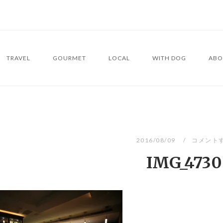
TRAVEL
GOURMET
LOCAL
WITH DOG
ABO
2016/08/09
コメント
IMG_4730