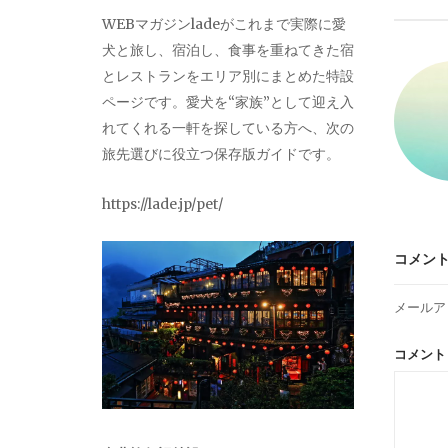
ビ
WEBマガジンladeがこれまで実際に愛
犬と旅し、宿泊し、食事を重ねてきた宿
ゲ
とレストランをエリア別にまとめた特設
ページです。愛犬を“家族”として迎え入
ー
れてくれる一軒を探している方へ、次の
旅先選びに役立つ保存版ガイドです。
シ
https://lade.jp/pet/
ョ
コメン
ン
メールア
コメン