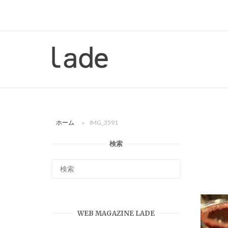
コ
ン
テ
ン
ホ
ツ
ー
へ
ム
ス
キ
ッ
ホーム
»
IMG_3591
プ
検索
WEB MAGAZINE LADE