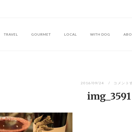
TRAVEL
GOURMET
LOCAL
WITH DOG
ABO
2016/09/24
コメント
img_3591