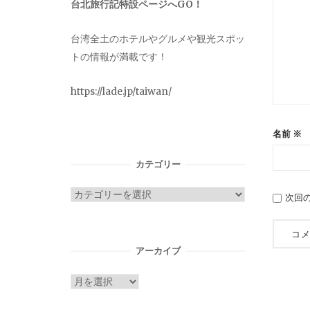
台北旅行記特設ページへGO！
台湾全土のホテルやグルメや観光スポッ
トの情報が満載です！
https://lade.jp/taiwan/
名前
※
カテゴリー
カ
次回
テ
ゴ
リ
アーカイブ
ー
ア
ー