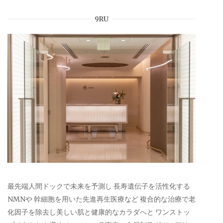
9RU
最先端人間ドックで未来を予測し 長寿遺伝子を活性化する
NMNや 幹細胞を用いた先進再生医療など 複合的な治療で老
化因子を除去し美しい肌と健康的なカラダへと ワンストッ