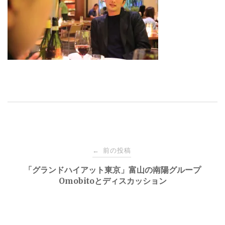
投
前の投稿
←
稿
「グランドハイアット東京」富山の南陽グループ
Omobitoとディスカッション
ナ