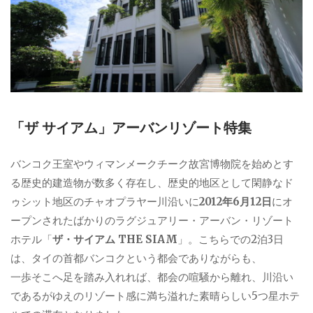
「ザ サイアム」アーバンリゾート特集
バンコク王室やウィマンメークチーク故宮博物院を始めとす
る歴史的建造物が数多く存在し、歴史的地区として閑静なド
ゥシット地区のチャオプラヤー川沿いに
2012年6月12日
にオ
ープンされたばかりのラグジュアリー・アーバン・リゾート
ホテル「
ザ・サイアム THE SIAM
」。こちらでの2泊3日
は、タイの首都バンコクという都会でありながらも、
一歩そこへ足を踏み入れれば、都会の喧騒から離れ、川沿い
であるがゆえのリゾート感に満ち溢れた素晴らしい5つ星ホテ