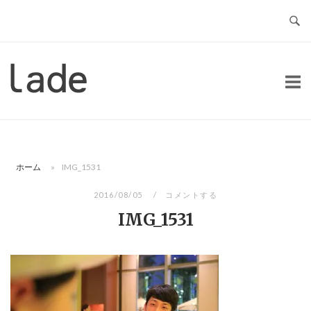
コ
ン
テ
ン
ホ
ツ
ー
へ
ム
ス
キ
ッ
ホーム
»
IMG_1531
プ
2016/08/05
コメントする
IMG_1531