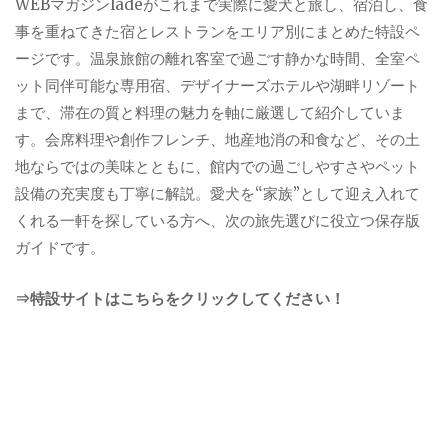
WEBマガジンladeがこれまで実際に愛犬と旅し、宿泊し、食
事を重ねてきた宿とレストランをエリア別にまとめた特設ペ
ージです。温泉旅館の離れ客室で過ごす静かな時間、全室ペ
ット同伴可能な専用宿、デザイナーズホテルや湖畔リゾート
まで、滞在の質と料理の魅力を軸に厳選して紹介していま
す。会席料理や創作フレンチ、地産地消の和食など、その土
地ならではの美味とともに、館内での過ごしやすさやペット
設備の充実度も丁寧に解説。愛犬を“家族”として迎え入れて
くれる一軒を探している方へ、次の旅先選びに役立つ保存版
ガイドです。
⇒特設サイトはこちらをクリックしてください！