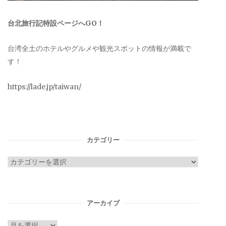
台北旅行記特設ページへGO！
台湾全土のホテルやグルメや観光スポットの情報が満載で
す！
https://lade.jp/taiwan/
カテゴリー
カ
テ
ゴ
リ
アーカイブ
ー
ア