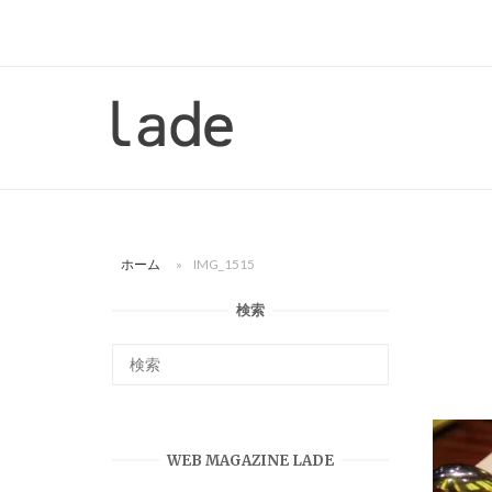
コ
ン
テ
ン
ホ
ツ
ー
へ
ム
ス
キ
ッ
ホーム
»
IMG_1515
プ
検索
WEB MAGAZINE LADE