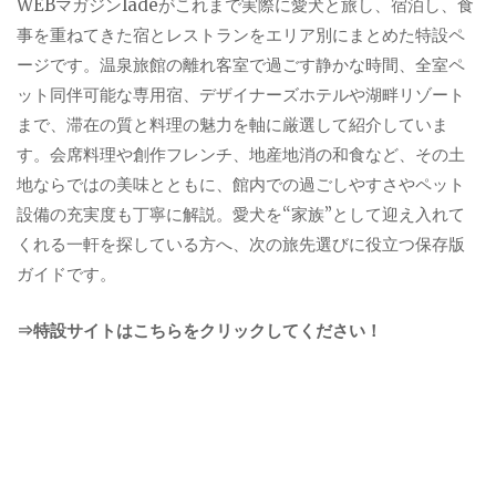
WEBマガジンladeがこれまで実際に愛犬と旅し、宿泊し、食
事を重ねてきた宿とレストランをエリア別にまとめた特設ペ
ージです。温泉旅館の離れ客室で過ごす静かな時間、全室ペ
ット同伴可能な専用宿、デザイナーズホテルや湖畔リゾート
まで、滞在の質と料理の魅力を軸に厳選して紹介していま
す。会席料理や創作フレンチ、地産地消の和食など、その土
地ならではの美味とともに、館内での過ごしやすさやペット
設備の充実度も丁寧に解説。愛犬を“家族”として迎え入れて
くれる一軒を探している方へ、次の旅先選びに役立つ保存版
ガイドです。
⇒特設サイトはこちらをクリックしてください！