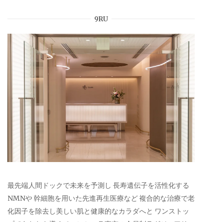
9RU
最先端人間ドックで未来を予測し 長寿遺伝子を活性化する
NMNや 幹細胞を用いた先進再生医療など 複合的な治療で老
化因子を除去し美しい肌と健康的なカラダへと ワンストッ