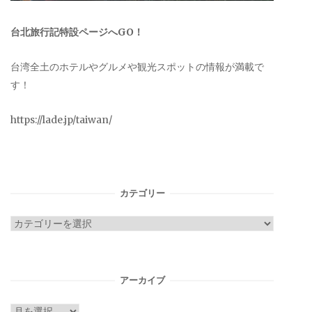
台北旅行記特設ページへGO！
台湾全土のホテルやグルメや観光スポットの情報が満載で
す！
https://lade.jp/taiwan/
カテゴリー
カ
テ
ゴ
リ
アーカイブ
ー
ア