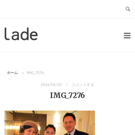
コ
ン
テ
ン
ホ
ツ
ー
へ
ム
ス
キ
ッ
ホーム
»
IMG_7276
プ
2016/01/25
コメントする
IMG_7276