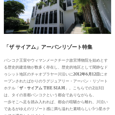
「ザ サイアム」アーバンリゾート特集
バンコク王室やウィマンメークチーク故宮博物院を始めとす
る歴史的建造物が数多く存在し、歴史的地区として閑静なド
ゥシット地区のチャオプラヤー川沿いに
2012年6月12日
にオ
ープンされたばかりのラグジュアリー・アーバン・リゾート
ホテル「
ザ・サイアム THE SIAM
」。こちらでの2泊3日
は、タイの首都バンコクという都会でありながらも、
一歩そこへ足を踏み入れれば、都会の喧騒から離れ、川沿い
であるがゆえのリゾート感に満ち溢れた素晴らしい5つ星ホテ