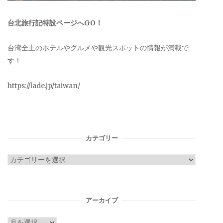
台北旅行記特設ページへGO！
台湾全土のホテルやグルメや観光スポットの情報が満載で
す！
https://lade.jp/taiwan/
カテゴリー
カ
テ
ゴ
リ
アーカイブ
ー
ア