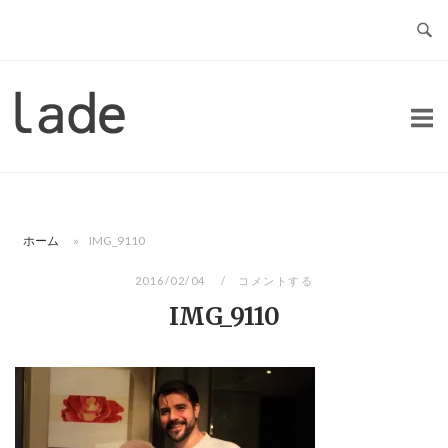
コ
ン
テ
ン
ホ
ツ
ー
へ
ム
ス
キ
ッ
ホーム
»
IMG_9110
プ
2016/02/04
コメントする
IMG_9110