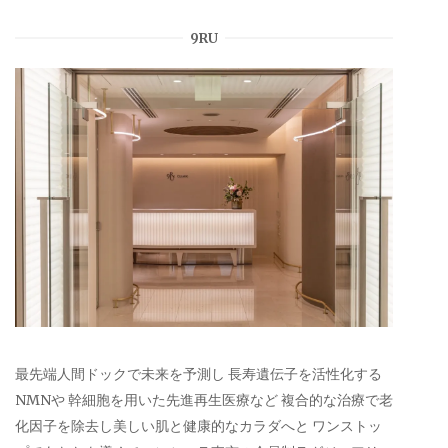
9RU
最先端人間ドックで未来を予測し 長寿遺伝子を活性化する
NMNや 幹細胞を用いた先進再生医療など 複合的な治療で老
化因子を除去し美しい肌と健康的なカラダへと ワンストッ