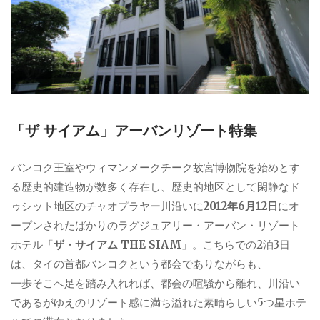
「ザ サイアム」アーバンリゾート特集
バンコク王室やウィマンメークチーク故宮博物院を始めとす
る歴史的建造物が数多く存在し、歴史的地区として閑静なド
ゥシット地区のチャオプラヤー川沿いに
2012年6月12日
にオ
ープンされたばかりのラグジュアリー・アーバン・リゾート
ホテル「
ザ・サイアム THE SIAM
」。こちらでの2泊3日
は、タイの首都バンコクという都会でありながらも、
一歩そこへ足を踏み入れれば、都会の喧騒から離れ、川沿い
であるがゆえのリゾート感に満ち溢れた素晴らしい5つ星ホテ