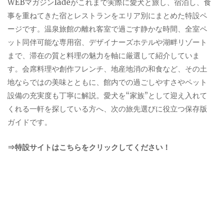
WEBマガジンladeがこれまで実際に愛犬と旅し、宿泊し、食
事を重ねてきた宿とレストランをエリア別にまとめた特設ペ
ージです。温泉旅館の離れ客室で過ごす静かな時間、全室ペ
ット同伴可能な専用宿、デザイナーズホテルや湖畔リゾート
まで、滞在の質と料理の魅力を軸に厳選して紹介していま
す。会席料理や創作フレンチ、地産地消の和食など、その土
地ならではの美味とともに、館内での過ごしやすさやペット
設備の充実度も丁寧に解説。愛犬を“家族”として迎え入れて
くれる一軒を探している方へ、次の旅先選びに役立つ保存版
ガイドです。
⇒特設サイトはこちらをクリックしてください！