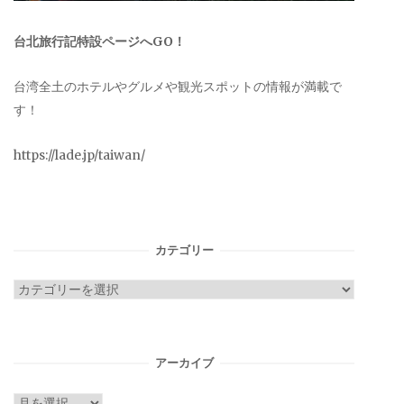
台北旅行記特設ページへGO！
台湾全土のホテルやグルメや観光スポットの情報が満載で
す！
https://lade.jp/taiwan/
カテゴリー
カ
テ
ゴ
リ
アーカイブ
ー
ア