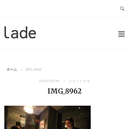
コ
ン
テ
ン
ホ
ツ
ー
へ
ム
ス
キ
ッ
ホーム
»
IMG_8962
プ
2016/02/04
コメントする
IMG_8962