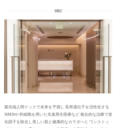
9RU
最先端人間ドックで未来を予測し 長寿遺伝子を活性化する
NMNや 幹細胞を用いた先進再生医療など 複合的な治療で老
化因子を除去し美しい肌と健康的なカラダへと ワンストッ