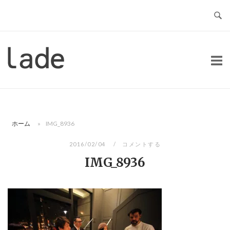
コ
ン
テ
ン
ホ
ツ
ー
へ
ム
ス
キ
ッ
ホーム
»
IMG_8936
プ
2016/02/04
コメントする
IMG_8936