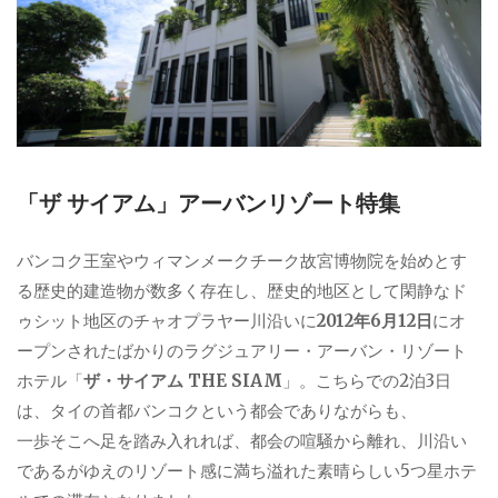
「ザ サイアム」アーバンリゾート特集
バンコク王室やウィマンメークチーク故宮博物院を始めとす
る歴史的建造物が数多く存在し、歴史的地区として閑静なド
ゥシット地区のチャオプラヤー川沿いに
2012年6月12日
にオ
ープンされたばかりのラグジュアリー・アーバン・リゾート
ホテル「
ザ・サイアム THE SIAM
」。こちらでの2泊3日
は、タイの首都バンコクという都会でありながらも、
一歩そこへ足を踏み入れれば、都会の喧騒から離れ、川沿い
であるがゆえのリゾート感に満ち溢れた素晴らしい5つ星ホテ