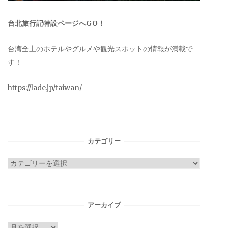
台北旅行記特設ページへGO！
台湾全土のホテルやグルメや観光スポットの情報が満載で
す！
https://lade.jp/taiwan/
カテゴリー
カ
テ
ゴ
リ
アーカイブ
ー
ア