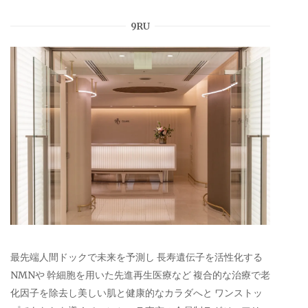
9RU
最先端人間ドックで未来を予測し 長寿遺伝子を活性化する
NMNや 幹細胞を用いた先進再生医療など 複合的な治療で老
化因子を除去し美しい肌と健康的なカラダへと ワンストッ