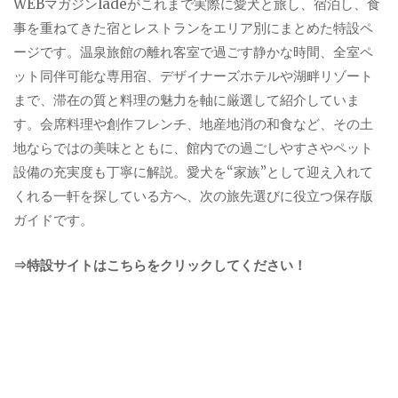
WEBマガジンladeがこれまで実際に愛犬と旅し、宿泊し、食
事を重ねてきた宿とレストランをエリア別にまとめた特設ペ
ージです。温泉旅館の離れ客室で過ごす静かな時間、全室ペ
ット同伴可能な専用宿、デザイナーズホテルや湖畔リゾート
まで、滞在の質と料理の魅力を軸に厳選して紹介していま
す。会席料理や創作フレンチ、地産地消の和食など、その土
地ならではの美味とともに、館内での過ごしやすさやペット
設備の充実度も丁寧に解説。愛犬を“家族”として迎え入れて
くれる一軒を探している方へ、次の旅先選びに役立つ保存版
ガイドです。
⇒特設サイトはこちらをクリックしてください！