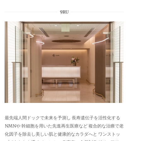
9RU
最先端人間ドックで未来を予測し 長寿遺伝子を活性化する
NMNや 幹細胞を用いた先進再生医療など 複合的な治療で老
化因子を除去し美しい肌と健康的なカラダへと ワンストッ