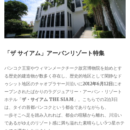
「ザ サイアム」アーバンリゾート特集
バンコク王室やウィマンメークチーク故宮博物院を始めとす
る歴史的建造物が数多く存在し、歴史的地区として閑静なド
ゥシット地区のチャオプラヤー川沿いに
2012年6月12日
にオ
ープンされたばかりのラグジュアリー・アーバン・リゾート
ホテル「
ザ・サイアム THE SIAM
」。こちらでの2泊3日
は、タイの首都バンコクという都会でありながらも、
一歩そこへ足を踏み入れれば、都会の喧騒から離れ、川沿い
であるがゆえのリゾート感に満ち溢れた素晴らしい5つ星ホテ