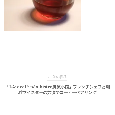
投
前の投稿
←
稿
「L’Air café néo-bistro風流小館」フレンチシェフと珈
琲マイスターの共演でコーヒーペアリング
ナ