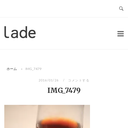
コ
ン
テ
ン
ホ
ツ
ー
へ
ム
ス
キ
ッ
ホーム
»
IMG_7479
プ
2016/01/26
コメントする
IMG_7479