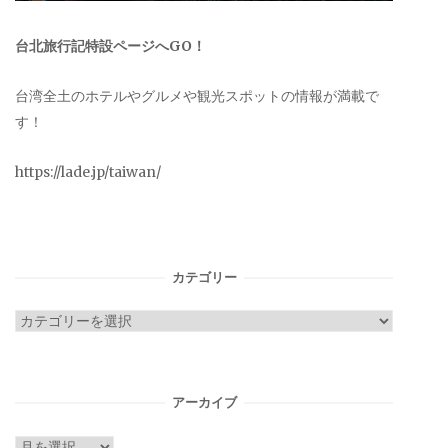
台北旅行記特設ページへGO！
台湾全土のホテルやグルメや観光スポットの情報が満載で
す！
https://lade.jp/taiwan/
カテゴリー
カ
テ
ゴ
リ
アーカイブ
ー
ア