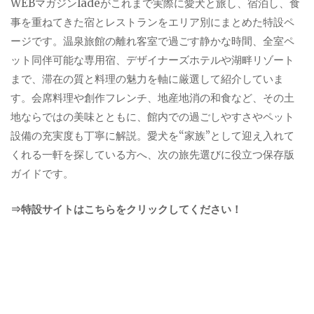
WEBマガジンladeがこれまで実際に愛犬と旅し、宿泊し、食
事を重ねてきた宿とレストランをエリア別にまとめた特設ペ
ージです。温泉旅館の離れ客室で過ごす静かな時間、全室ペ
ット同伴可能な専用宿、デザイナーズホテルや湖畔リゾート
まで、滞在の質と料理の魅力を軸に厳選して紹介していま
す。会席料理や創作フレンチ、地産地消の和食など、その土
地ならではの美味とともに、館内での過ごしやすさやペット
設備の充実度も丁寧に解説。愛犬を“家族”として迎え入れて
くれる一軒を探している方へ、次の旅先選びに役立つ保存版
ガイドです。
⇒特設サイトはこちらをクリックしてください！